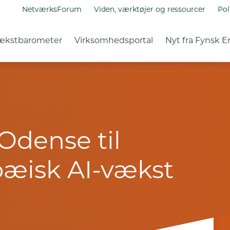
NetværksForum
Viden, værktøjer og ressourcer
Pol
ækstbarometer
Virksomhedsportal
Nyt fra Fynsk E
 Odense til
pæisk AI-vækst