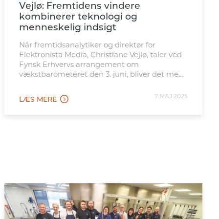
Vejlø: Fremtidens vindere
kombinerer teknologi og
menneskelig indsigt
Når fremtidsanalytiker og direktør for
Elektronista Media, Christiane Vejlø, taler ved
Fynsk Erhvervs arrangement om
vækstbarometeret den 3. juni, bliver det med
et klart budskab: Der er masser af gode
grunde til fortsat at satse på det
7 MAJ 2025
LÆS MERE
menneskelige.