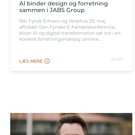
AI binder design og forretning
sammen i JABS Group
Når Fynsk Erhverv og Hesehus 28. maj
afholder Den Fynske E-handelskonference,
bliver AI og digital transformation sat ind i en
konkret forretningsmæssig ramme.
Arrangementet samler beslutningstagere,
digitale ledere og e-handelsprofessionelle til
en formiddag med cases, keynote, paneldebat
12 MAJ
LÆS MERE
og netværk om, hvordan nye teknologier kan
skabe reel værdi i virksomhedernes hverdag.