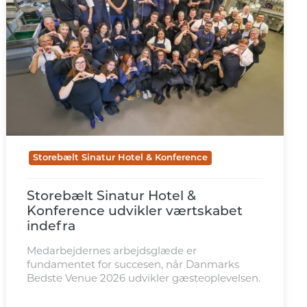
Storebælt Sinatur Hotel & Konference
Storebælt Sinatur Hotel &
Konference udvikler værtskabet
indefra
Medarbejdernes arbejdsglæde er
fundamentet for succesen, når Danmarks
Bedste Venue 2026 udvikler gæsteoplevelsen.