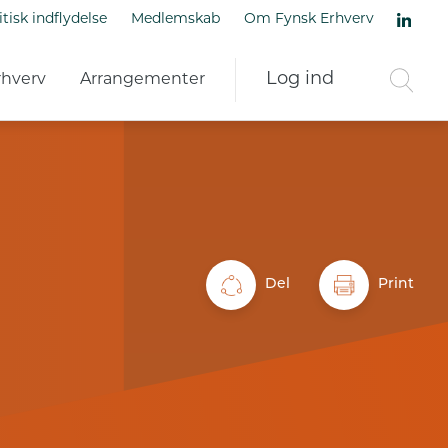
itisk indflydelse
Medlemskab
Om Fynsk Erhverv
Log ind
rhverv
Arrangementer
Del
Print