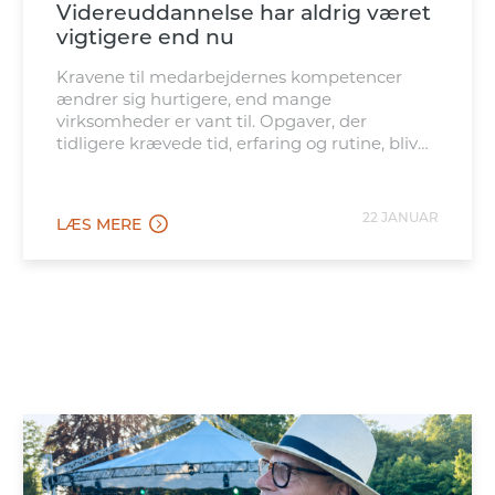
Videreuddannelse har aldrig været
vigtigere end nu
Kravene til medarbejdernes kompetencer
ændrer sig hurtigere, end mange
virksomheder er vant til. Opgaver, der
tidligere krævede tid, erfaring og rutine, bliver
i stigende grad automatiseret, mens
forventningen til menneskelig dømmekraft,
kreativitet og ansvar vokser.
22 JANUAR
LÆS MERE