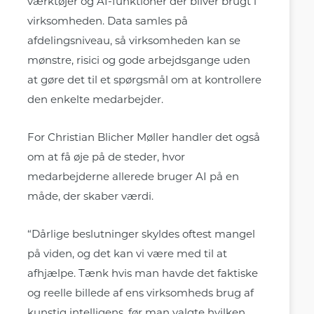
værktøjer og AI-funktioner der bliver brugt i
virksomheden. Data samles på
afdelingsniveau, så virksomheden kan se
mønstre, risici og gode arbejdsgange uden
at gøre det til et spørgsmål om at kontrollere
den enkelte medarbejder.
For Christian Blicher Møller handler det også
om at få øje på de steder, hvor
medarbejderne allerede bruger AI på en
måde, der skaber værdi.
“Dårlige beslutninger skyldes oftest mangel
på viden, og det kan vi være med til at
afhjælpe. Tænk hvis man havde det faktiske
og reelle billede af ens virksomheds brug af
kunstig intelligens, før man valgte hvilken