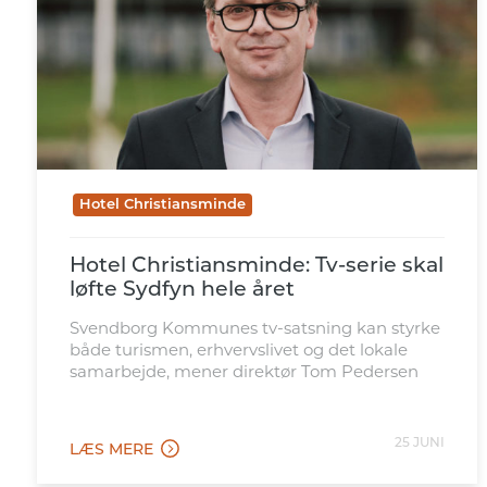
Hotel Christiansminde
Hotel Christiansminde: Tv-serie skal
løfte Sydfyn hele året
Svendborg Kommunes tv-satsning kan styrke
både turismen, erhvervslivet og det lokale
samarbejde, mener direktør Tom Pedersen
25 JUNI
LÆS MERE