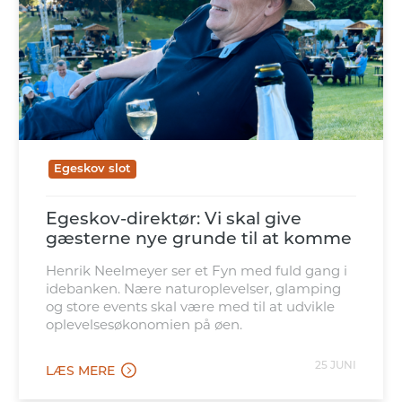
Egeskov slot
Egeskov-direktør: Vi skal give
gæsterne nye grunde til at komme
Henrik Neelmeyer ser et Fyn med fuld gang i
idebanken. Nære naturoplevelser, glamping
og store events skal være med til at udvikle
oplevelsesøkonomien på øen.
25 JUNI
LÆS MERE