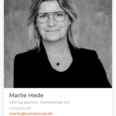
Marlie Hede
CEO og partner, Humantrust A/S
Arbejdskraft
marlie@humantrust.dk