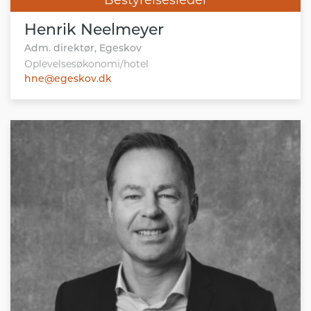
Bestyrelsesleder
Henrik Neelmeyer
Adm. direktør, Egeskov
Oplevelsesøkonomi/hotel
hne@egeskov.dk