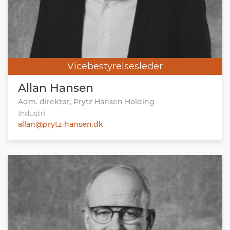
Vicebestyrelsesleder
Allan Hansen
Adm. direktør, Prytz Hansen Holding
Industri
allan@prytz-hansen.dk