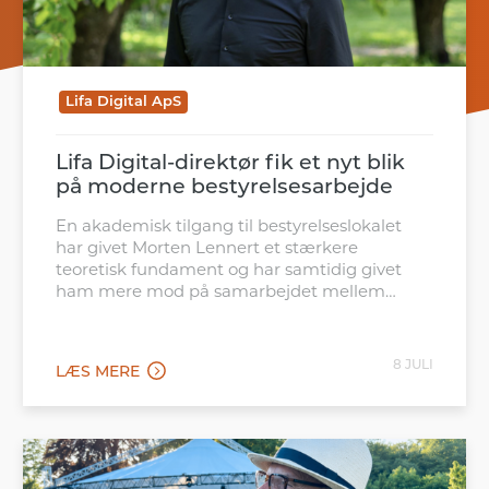
Lifa Digital ApS
Lifa Digital-direktør fik et nyt blik
på moderne bestyrelsesarbejde
En akademisk tilgang til bestyrelseslokalet
har givet Morten Lennert et stærkere
teoretisk fundament og har samtidig givet
ham mere mod på samarbejdet mellem
universiteter og erhvervsliv
8 JULI
LÆS MERE