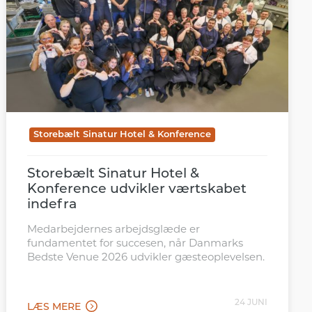
Storebælt Sinatur Hotel & Konference
Storebælt Sinatur Hotel &
Konference udvikler værtskabet
indefra
Medarbejdernes arbejdsglæde er
fundamentet for succesen, når Danmarks
Bedste Venue 2026 udvikler gæsteoplevelsen.
24 JUNI
LÆS MERE