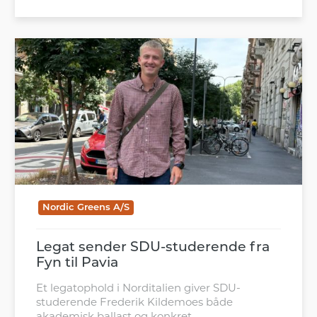
Nordic Greens A/S
Legat sender SDU-studerende fra
Fyn til Pavia
Et legatophold i Norditalien giver SDU-
studerende Frederik Kildemoes både