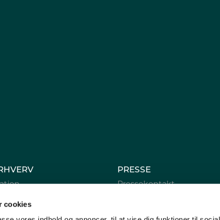
RHVERV
PRESSE
ation
Pressekontakt
e
Fynsk Erhverv i medierne
 cookies
rsamling
passe vores indhold og annoncer, til at vise dig funktioner til soci