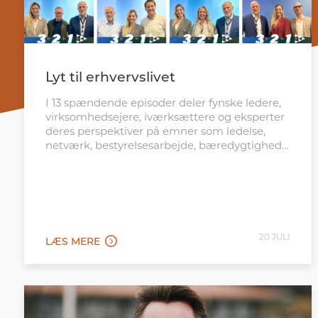
Lyt til erhvervslivet
I 13 spændende episoder deler fynske ledere,
virksomhedsejere, iværksættere og eksperter
deres perspektiver på emner som ledelse,
netværk, bestyrelsesarbejde, bæredygtighed,
karriereudvikling og forretningsvækst.
20 JULI
LÆS MERE