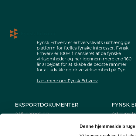
Fynsk Erhverv er erhvervslivets uafhængige
platform for fælles fynske interesser. Fynsk
Erhverv er 100% finansieret af de fynske
virksomheder og har igennem mere end 160
år arbejdet for at skabe de bedste rammer
for at udvikle og drive virksomhed på Fyn.
Læs mere om Fynsk Erhverv
EKSPORTDOKUMENTER
FYNSK E
ATA-carnet og
Administr
oprindelsescertifikater
Bestyrels
Denne hjemmeside bruger
Digitale eksportdokumenter
Generalfo
Vi bruger cookies til at til