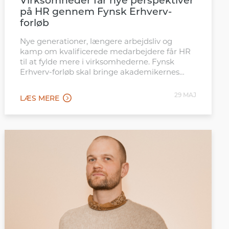
Virksomheder får nye perspektiver
på HR gennem Fynsk Erhverv-
forløb
Nye generationer, længere arbejdsliv og
kamp om kvalificerede medarbejdere får HR
til at fylde mere i virksomhederne. Fynsk
Erhverv-forløb skal bringe akademikernes
kompetencer tættere på de opgaver.
29 MAJ
LÆS MERE