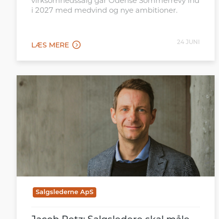
virksomhedssalg går Odense Sommerrevy ind
i 2027 med medvind og nye ambitioner.
24 JUNI
LÆS MERE
Salgslederne ApS