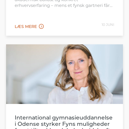
akademisk ballast og konkret
erhvervserfaring – mens et fynsk gartneri får
en konkret rapport om mulighederne på det
italienske marked.
10 JUNI
LÆS MERE
International gymnasieuddannelse
i Odense styrker Fyns muligheder