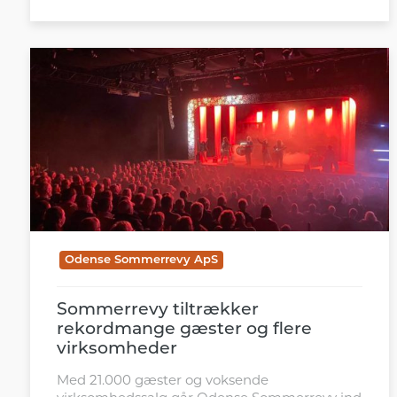
Odense Sommerrevy ApS
Sommerrevy tiltrækker
rekordmange gæster og flere
virksomheder
Med 21.000 gæster og voksende