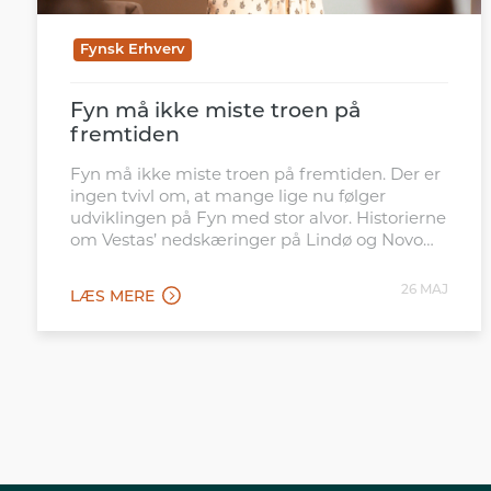
Fynsk Erhverv
Fyn må ikke miste troen på
fremtiden
Fyn må ikke miste troen på fremtiden. Der er
ingen tvivl om, at mange lige nu følger
udviklingen på Fyn med stor alvor. Historierne
om Vestas’ nedskæringer på Lindø og Novo
Nordisks beslutning om at trække i
bremserne i Odense giver grund til
26 MAJ
LÆS MERE
bekymring. Ikke kun på grund af
arbejdspladserne her og nu – men fordi de
minder os om, hvor hurtigt verden omkring os
kan ændre sig.