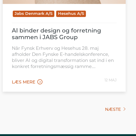
Jabs Denmark A/S
Hesehus A/S
AI binder design og forretning
sammen i JABS Group
Når Fynsk Erhverv og Hesehus 28. maj
afholder Den Fynske E-handelskonference,
bliver AI og digital transformation sat ind i en
konkret forretningsmæssig ramme.
Arrangementet samler beslutningstagere,
digitale ledere og e-handelsprofessionelle til
12 MAJ
LÆS MERE
en formiddag med cases, keynote, paneldebat
og netværk om, hvordan nye teknologier kan
skabe reel værdi i virksomhedernes hverdag.
NÆSTE