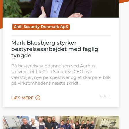
Chili Security Denmark ApS
Mark Blæsbjerg styrker
bestyrelsesarbejdet med faglig
tyngde
På bestyrelsesuddannelsen ved Aarhus
Universitet fik Chili Securitys CEO nye
værktøjer, nye perspektiver og et skarpere blik
på virksomhedens næste skridt.
6 JULI
LÆS MERE