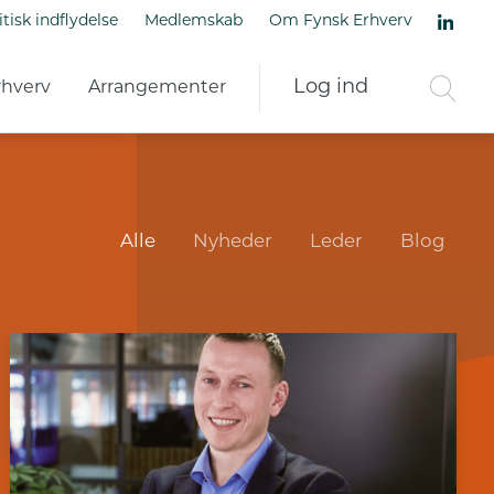
itisk indflydelse
Medlemskab
Om Fynsk Erhverv
Log ind
rhverv
Arrangementer
Alle
Nyheder
Leder
Blog