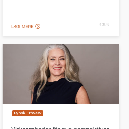
eget billede – og vær ikke bange for at stå i
det uvisse.
9 JUNI
LÆS MERE
Fynsk Erhverv