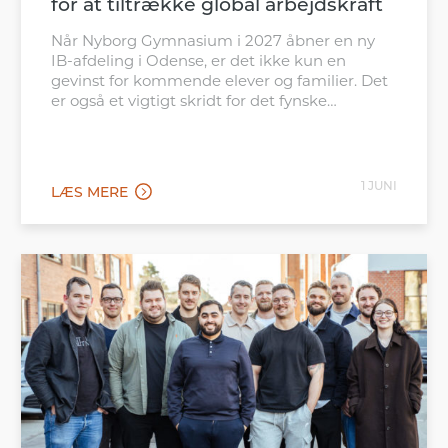
for at tiltrække global arbejdskraft
Når Nyborg Gymnasium i 2027 åbner en ny
IB-afdeling i Odense, er det ikke kun en
gevinst for kommende elever og familier. Det
er også et vigtigt skridt for det fynske
erhvervsliv, som i stigende grad konkurrerer
internationalt om kvalificeret arbejdskraft.
Den nye afdeling placeres tæt ved Odense
Banegård, hvilket gør tilbuddet let
1 JUNI
LÆS MERE
tilgængeligt for […]