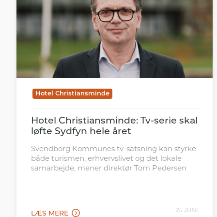
Hotel Christiansminde
Hotel Christiansminde: Tv-serie skal
løfte Sydfyn hele året
Svendborg Kommunes tv-satsning kan styrke
både turismen, erhvervslivet og det lokale
samarbejde, mener direktør Tom Pedersen
25 JUNI
LÆS MERE