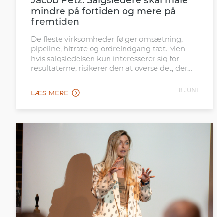
Jacob Petz: Salgsledere skal måle
mindre på fortiden og mere på
fremtiden
De fleste virksomheder følger omsætning,
pipeline, hitrate og ordreindgang tæt. Men
hvis salgsledelsen kun interesserer sig for
resultaterne, risikerer den at overse det, der
skaber dem.
8 JUNI
LÆS MERE