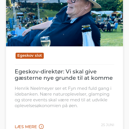
Egeskov slot
Egeskov-direktør: Vi skal give
gæsterne nye grunde til at komme
Henrik Neelmeyer ser et Fyn med fuld gang i
idebanken. Nære naturoplevelser, glamping
og store events skal være med til at udvikle
oplevelsesøkonomien på øen.
25 JUNI
LÆS MERE