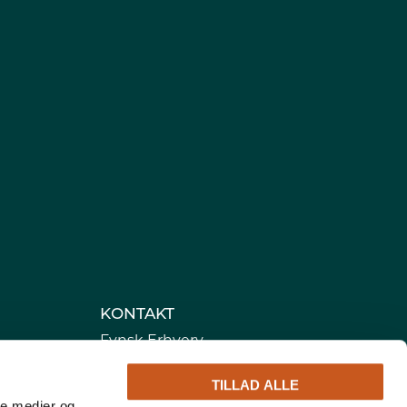
KONTAKT
Fynsk Erhverv
Cortex Business Park
TILLAD ALLE
Cortex Park Vest 4
ale medier og