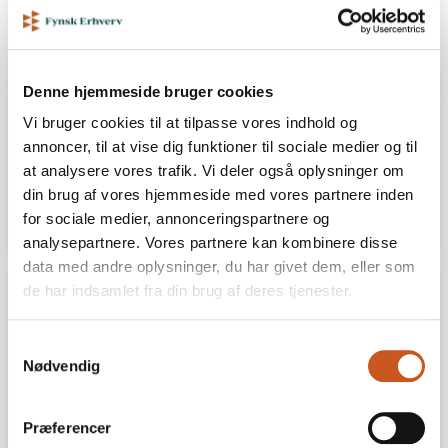
Startups skal have bedre rammer på
Fyn
Denne hjemmeside bruger cookies
Fyn har gode muligheder for at skabe stærke
Vi bruger cookies til at tilpasse vores indhold og
startups, men der mangler stadig kapital,
kommerciel erfaring og tættere adgang til de
annoncer, til at vise dig funktioner til sociale medier og til
første kunder. Det mener Lisbeth Chawes,
at analysere vores trafik. Vi deler også oplysninger om
techleder, investor, bestyrelsesmedlem i Fynsk
din brug af vores hjemmeside med vores partnere inden
Erhverv og CEO i softwarevirksomheden
12 MAJ
for sociale medier, annonceringspartnere og
LÆS MERE
Finari.dk. Det fortæller hun i podcasten 3-2-1
analysepartnere. Vores partnere kan kombinere disse
Erhverv, hvor hun mødes med Anne Dyrehauge,
direktør i Fynsk Erhverv, […]
data med andre oplysninger, du har givet dem, eller som
de har indsamlet fra din brug af deres tjenester.
Samtykkevalg
Nødvendig
Præferencer