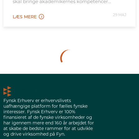
skal bringe akademikernes kompetencer
tættere på de opgaver.
29 MAJ
LÆS MERE
Fynsk Erhverv er erhvervslivets
uafhængige platform for fælles fynske
interesser. Fynsk Erhverv er 100%
finansieret af de fynske virksomheder og
har igennem mere end 160 år arbejdet for
at skabe de bedste rammer for at udvikle
og drive virksomhed på Fyn.