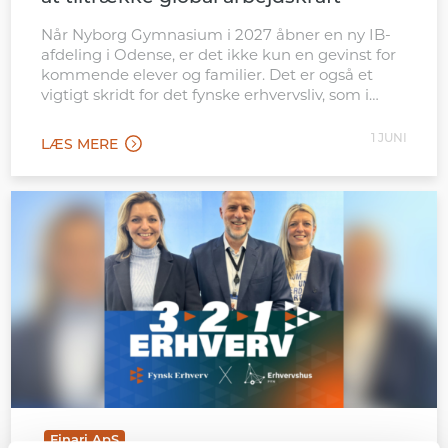
Når Nyborg Gymnasium i 2027 åbner en ny IB-
afdeling i Odense, er det ikke kun en gevinst for
kommende elever og familier. Det er også et
vigtigt skridt for det fynske erhvervsliv, som i
stigende grad konkurrerer internationalt om
kvalificeret arbejdskraft. Den nye afdeling
1 JUNI
LÆS MERE
placeres tæt ved Odense Banegård, hvilket gør
tilbuddet let tilgængeligt for […]
Finari ApS