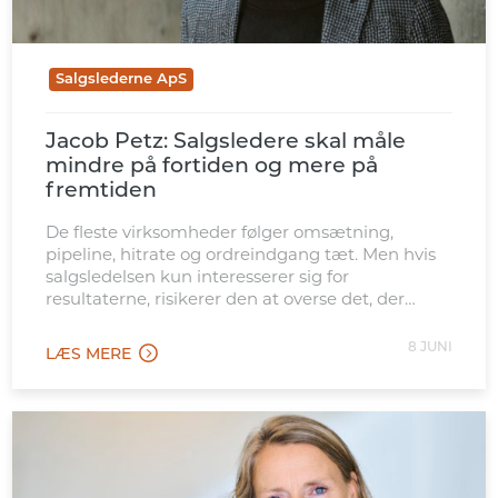
Salgslederne ApS
Jacob Petz: Salgsledere skal måle
mindre på fortiden og mere på
fremtiden
De fleste virksomheder følger omsætning,
pipeline, hitrate og ordreindgang tæt. Men hvis
salgsledelsen kun interesserer sig for
resultaterne, risikerer den at overse det, der
skaber dem.
8 JUNI
LÆS MERE