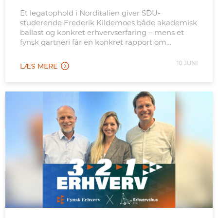
Et legatophold i Norditalien giver SDU-
studerende Frederik Kildemoes både akademisk
ballast og konkret erhvervserfaring – mens et
fynsk gartneri får en konkret rapport om
mulighederne på det italienske marked.
10 JUNI
LÆS MERE