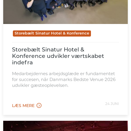
Storebælt Sinatur Hotel & Konference
Storebælt Sinatur Hotel &
Konference udvikler værtskabet
indefra
Medarbejdernes arbejdsglæde er fundamentet
for succesen, når Danmarks Bedste Venue 2026
udvikler gæsteoplevelsen.
24 JUNI
LÆS MERE