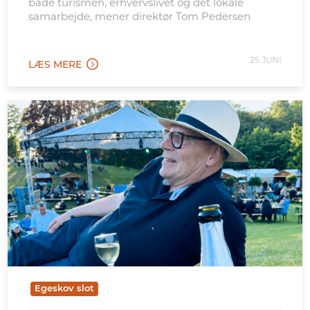
både turismen, erhvervslivet og det lokale
samarbejde, mener direktør Tom Pedersen
25 JUNI
LÆS MERE
Egeskov slot