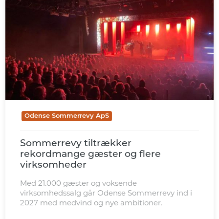
Odense Sommerrevy ApS
Sommerrevy tiltrækker
rekordmange gæster og flere
virksomheder
Med 21.000 gæster og voksende
virksomhedssalg går Odense Sommerrevy ind i
2027 med medvind og nye ambitioner.