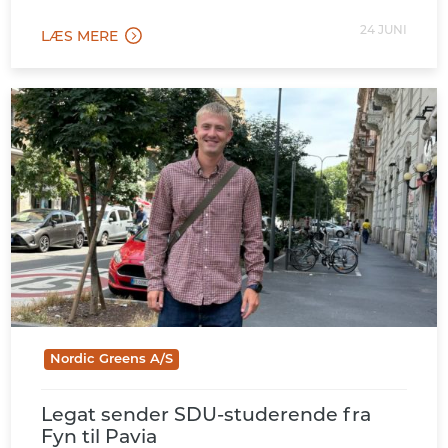
24 JUNI
LÆS MERE
Nordic Greens A/S
Legat sender SDU-studerende fra
Fyn til Pavia