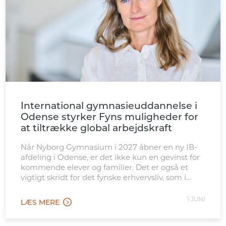
International gymnasieuddannelse i
Odense styrker Fyns muligheder for
at tiltrække global arbejdskraft
Når Nyborg Gymnasium i 2027 åbner en ny IB-
afdeling i Odense, er det ikke kun en gevinst for
kommende elever og familier. Det er også et
vigtigt skridt for det fynske erhvervsliv, som i
stigende grad konkurrerer internationalt om
kvalificeret arbejdskraft. Den nye afdeling
1 JUNI
LÆS MERE
placeres tæt ved Odense Banegård, hvilket gør
tilbuddet let tilgængeligt for […]