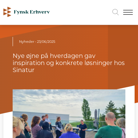
Nyheder
• 23/06/2025
Nye øjne på hverdagen gav
inspiration og konkrete løsninger hos
Sinatur