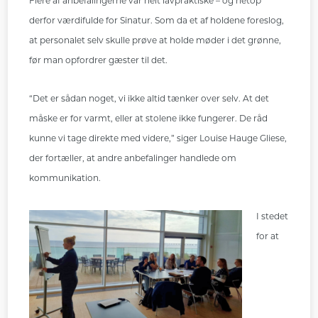
Flere af anbefalingerne var helt lavpraktiske – og netop
derfor værdifulde for Sinatur. Som da et af holdene foreslog,
at personalet selv skulle prøve at holde møder i det grønne,
før man opfordrer gæster til det.
“Det er sådan noget, vi ikke altid tænker over selv. At det
måske er for varmt, eller at stolene ikke fungerer. De råd
kunne vi tage direkte med videre,” siger Louise Hauge Gliese,
der fortæller, at andre anbefalinger handlede om
kommunikation.
I stedet
for at