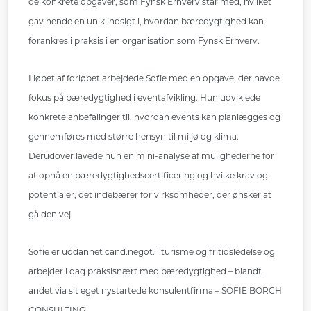
de konkrete opgaver, som Fynsk Erhverv står med, hvilket
gav hende en unik indsigt i, hvordan bæredygtighed kan
forankres i praksis i en organisation som Fynsk Erhverv.
I løbet af forløbet arbejdede Sofie med en opgave, der havde
fokus på bæredygtighed i eventafvikling. Hun udviklede
konkrete anbefalinger til, hvordan events kan planlægges og
gennemføres med større hensyn til miljø og klima.
Derudover lavede hun en mini-analyse af mulighederne for
at opnå en bæredygtighedscertificering og hvilke krav og
potentialer, det indebærer for virksomheder, der ønsker at
gå den vej.
Sofie er uddannet cand.negot. i turisme og fritidsledelse og
arbejder i dag praksisnært med bæredygtighed – blandt
andet via sit eget nystartede konsulentfirma – SOFIE BORCH
CONSULTING.