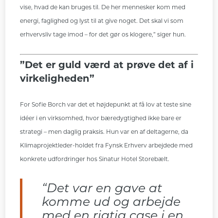
vise, hvad de kan bruges til. De her mennesker kom med
energi, faglighed og lyst til at give noget. Det skal vi som
erhvervsliv tage imod – for det gør os klogere,” siger hun.
”Det er guld værd at prøve det af i
virkeligheden”
For Sofie Borch var det et højdepunkt at få lov at teste sine
idéer i en virksomhed, hvor bæredygtighed ikke bare er
strategi – men daglig praksis. Hun var en af deltagerne, da
Klimaprojektleder-holdet fra Fynsk Erhverv arbejdede med
konkrete udfordringer hos Sinatur Hotel Storebælt.
“Det var en gave at
komme ud og arbejde
med en rigtig case i en