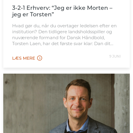
3-2-1 Erhverv: “Jeg er ikke Morten –
jeg er Torsten”
Hvad gør du, når du overtager ledelsen efter en
institution? Den tidligere landsholdsspiller og
nuværende formand for Dansk Håndbold,
Torsten Laen, har det første svar klar: Dan dit
eget billede – og vær ikke bange for at stå i det
uvisse.
9 JUNI
LÆS MERE