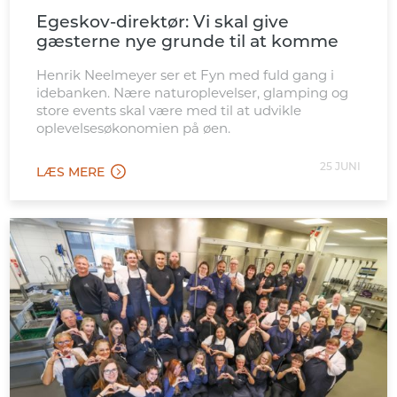
Egeskov-direktør: Vi skal give
gæsterne nye grunde til at komme
Henrik Neelmeyer ser et Fyn med fuld gang i
idebanken. Nære naturoplevelser, glamping og
store events skal være med til at udvikle
oplevelsesøkonomien på øen.
25 JUNI
LÆS MERE