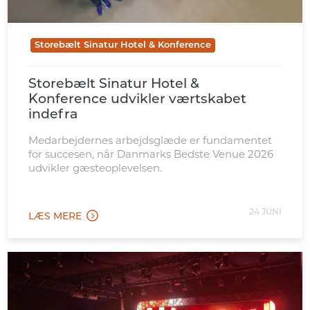
Storebælt Sinatur Hotel & Konference
Storebælt Sinatur Hotel &
Konference udvikler værtskabet
indefra
Medarbejdernes arbejdsglæde er fundamentet
for succesen, når Danmarks Bedste Venue 2026
udvikler gæsteoplevelsen.
24 JUNI
LÆS MERE