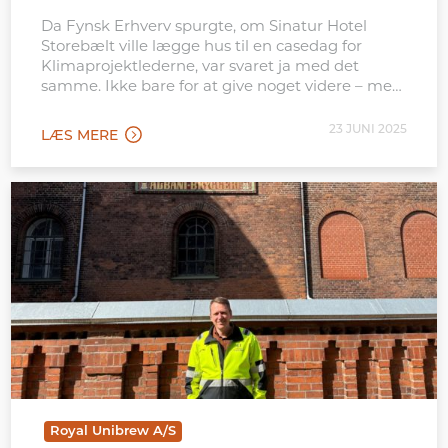
Da Fynsk Erhverv spurgte, om Sinatur Hotel
Storebælt ville lægge hus til en casedag for
Klimaprojektlederne, var svaret ja med det
samme. Ikke bare for at give noget videre – men
fordi det også kunne bringe noget med hjem.
For direktør Louise Hauge Gliese handlede
23 JUNI 2025
LÆS MERE
projektet om at få inspiration udefra
Royal Unibrew A/S