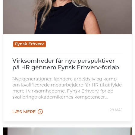
Fynsk Erhverv
Virksomheder får nye perspektiver
på HR gennem Fynsk Erhverv-forløb
Nye generationer, længere arbejdsliv og kamp
om kvalificerede medarbejdere får HR til at fylde
mere i virksomhederne. Fynsk Erhverv-forløb
skal bringe akademikernes kompetencer
tættere på de opgaver.
29 MAJ
LÆS MERE