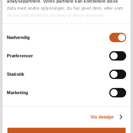
analysepartnere. Vores partnere kan kombinere disse
data med andre oplysninger, du har givet dem, eller som
25 JUNI
LÆS MERE
de har indsamlet fra din brug af deres tjenester.
Samtykkevalg
Nødvendig
Præferencer
Statistik
Marketing
Egeskov slot
Vis detaljer
Egeskov-direktør: Vi skal give
gæsterne nye grunde til at komme