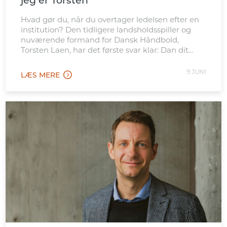
jeg er Torsten”
Hvad gør du, når du overtager ledelsen efter en
institution? Den tidligere landsholdsspiller og
nuværende formand for Dansk Håndbold,
Torsten Laen, har det første svar klar: Dan dit
eget billede – og vær ikke bange for at stå i det
uvisse.
9 JUNI
LÆS MERE