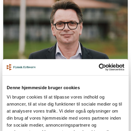
Hotel Christiansminde
Denne hjemmeside bruger cookies
Hotel Christiansminde: Tv-serie skal
Vi bruger cookies til at tilpasse vores indhold og
løfte Sydfyn hele året
annoncer, til at vise dig funktioner til sociale medier og til
at analysere vores trafik. Vi deler også oplysninger om
Svendborg Kommunes tv-satsning kan styrke
både turismen, erhvervslivet og det lokale
din brug af vores hjemmeside med vores partnere inden
samarbejde, mener direktør Tom Pedersen
for sociale medier, annonceringspartnere og