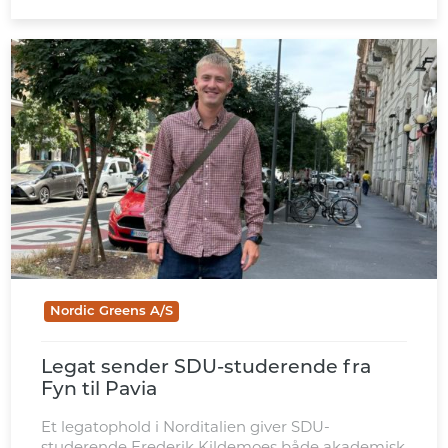
Nordic Greens A/S
Legat sender SDU-studerende fra
Fyn til Pavia
Et legatophold i Norditalien giver SDU-
studerende Frederik Kildemoes både akademisk