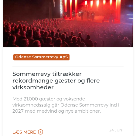
Odense Sommerrevy ApS
Sommerrevy tiltrækker
rekordmange gæster og flere
virksomheder
Med 21.000 gæster og voksende
virksomhedssalg går Odense Sommerrevy ind i
2027 med medvind og nye ambitioner.
24 JUNI
LÆS MERE