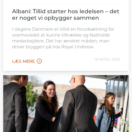
Albani: Tillid starter hos ledelsen – det
er noget vi opbygger sammen
I dagens Danmark er tillid en forudsætning for
overhovedet at kunne tiltrække og fastholde
medarbejdere. Det har ændret måden, man
driver bryggeri på hos Royal Unibrew.
10 APRIL 2025
LÆS MERE