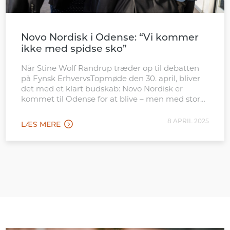
Novo Nordisk i Odense: “Vi kommer
ikke med spidse sko”
Når Stine Wolf Randrup træder op til debatten
på Fynsk ErhvervsTopmøde den 30. april, bliver
det med et klart budskab: Novo Nordisk er
kommet til Odense for at blive – men med stor
respekt for det fællesskab, de træder ind i. “Vi
går ind i det her med ydmyghed. Vi ved, vi
8 APRIL 2025
LÆS MERE
starter højt og […]