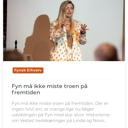
Fynsk Erhverv
Fyn må ikke miste troen på
fremtiden
Fyn må ikke miste troen på fremtiden. Der er
ingen tvivl om, at mange lige nu følger
udviklingen på Fyn med stor alvor. Historierne
om Vestas’ nedskæringer på Lindø og Novo
Nordisks beslutning om at trække i bremserne i