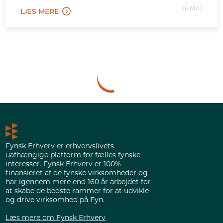
Odense giver grund til bekymring. Ikke kun på
26 MAJ
LÆS MERE
grund af arbejdspladserne her og nu – men fordi
de minder os om, hvor hurtigt verden omkring
os kan ændre sig.
Fynsk Erhverv er erhvervslivets
uafhængige platform for fælles fynske
interesser. Fynsk Erhverv er 100%
finansieret af de fynske virksomheder og
har igennem mere end 160 år arbejdet for
at skabe de bedste rammer for at udvikle
og drive virksomhed på Fyn.
Læs mere om Fynsk Erhverv