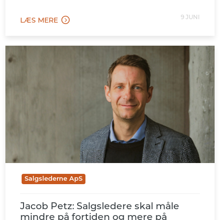
eget billede – og vær ikke bange for at stå i det
uvisse.
9 JUNI
LÆS MERE
Salgslederne ApS
Jacob Petz: Salgsledere skal måle
mindre på fortiden og mere på