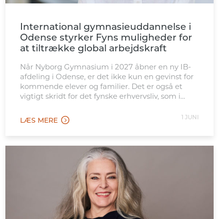
International gymnasieuddannelse i
Odense styrker Fyns muligheder for
at tiltrække global arbejdskraft
Når Nyborg Gymnasium i 2027 åbner en ny IB-
afdeling i Odense, er det ikke kun en gevinst for
kommende elever og familier. Det er også et
vigtigt skridt for det fynske erhvervsliv, som i
stigende grad konkurrerer internationalt om
kvalificeret arbejdskraft. Den nye afdeling
1 JUNI
LÆS MERE
placeres tæt ved Odense Banegård, hvilket gør
tilbuddet let tilgængeligt for […]