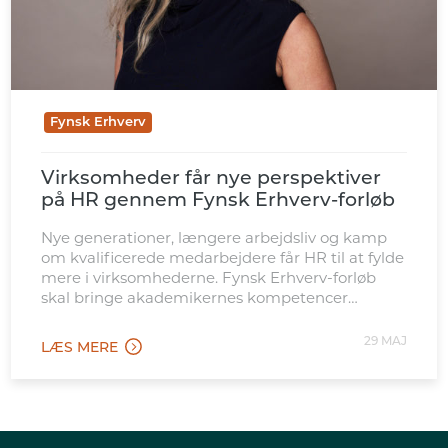
Fynsk Erhverv
Virksomheder får nye perspektiver
på HR gennem Fynsk Erhverv-forløb
Nye generationer, længere arbejdsliv og kamp
om kvalificerede medarbejdere får HR til at fylde
mere i virksomhederne. Fynsk Erhverv-forløb
skal bringe akademikernes kompetencer
tættere på de opgaver.
29 MAJ
LÆS MERE