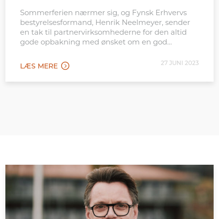
Sommerferien nærmer sig, og Fynsk Erhvervs
bestyrelsesformand, Henrik Neelmeyer, sender
en tak til partnervirksomhederne for den altid
gode opbakning med ønsket om en god
sommer.
27 JUNI 2023
LÆS MERE