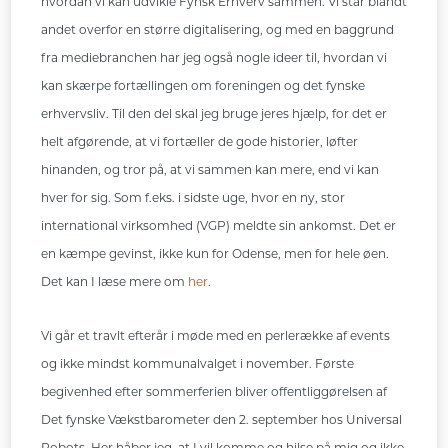
hvordan vi kan udvikle Fynsk Erhverv sammen. Vi står blandt
andet overfor en større digitalisering, og med en baggrund
fra mediebranchen har jeg også nogle ideer til, hvordan vi
kan skærpe fortællingen om foreningen og det fynske
erhvervsliv. Til den del skal jeg bruge jeres hjælp, for det er
helt afgørende, at vi fortæller de gode historier, løfter
hinanden, og tror på, at vi sammen kan mere, end vi kan
hver for sig. Som f.eks. i sidste uge, hvor en ny, stor
international virksomhed (VGP) meldte sin ankomst. Det er
en kæmpe gevinst, ikke kun for Odense, men for hele øen.
Det kan I læse mere om
her
.
Vi går et travlt efterår i møde med en perlerække af events
og ikke mindst kommunalvalget i november. Første
begivenhed efter sommerferien bliver offentliggørelsen af
Det fynske Vækstbarometer den 2. september hos Universal
Robots. Her håber jeg, at I vil komme og hilse på mig og ikke