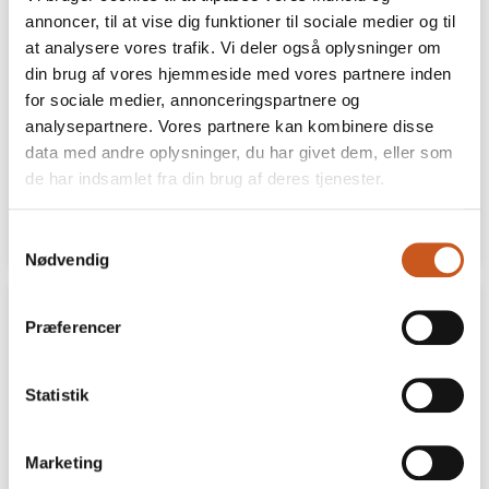
Storebælt Sinatur Hotel &
annoncer, til at vise dig funktioner til sociale medier og til
Konference udvikler værtskabet
at analysere vores trafik. Vi deler også oplysninger om
indefra
din brug af vores hjemmeside med vores partnere inden
for sociale medier, annonceringspartnere og
Medarbejdernes arbejdsglæde er fundamentet
for succesen, når Danmarks Bedste Venue 2026
analysepartnere. Vores partnere kan kombinere disse
udvikler gæsteoplevelsen.
data med andre oplysninger, du har givet dem, eller som
de har indsamlet fra din brug af deres tjenester.
24 JUNI
LÆS MERE
Samtykkevalg
Nødvendig
Præferencer
Statistik
Marketing