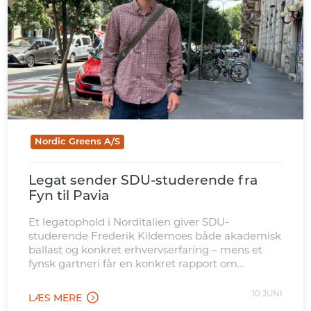
Nordic Greens A/S
Legat sender SDU-studerende fra
Fyn til Pavia
Et legatophold i Norditalien giver SDU-
studerende Frederik Kildemoes både akademisk
ballast og konkret erhvervserfaring – mens et
fynsk gartneri får en konkret rapport om
mulighederne på det italienske marked.
10 JUNI
LÆS MERE