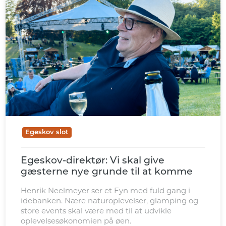
Egeskov slot
Egeskov-direktør: Vi skal give
gæsterne nye grunde til at komme
Henrik Neelmeyer ser et Fyn med fuld gang i
idebanken. Nære naturoplevelser, glamping og
store events skal være med til at udvikle
oplevelsesøkonomien på øen.