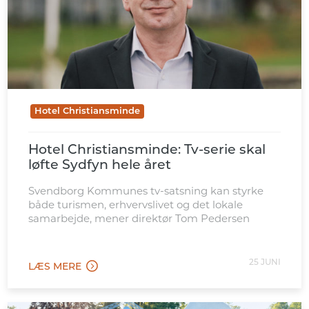
Hotel Christiansminde
Hotel Christiansminde: Tv-serie skal
løfte Sydfyn hele året
Svendborg Kommunes tv-satsning kan styrke
både turismen, erhvervslivet og det lokale
samarbejde, mener direktør Tom Pedersen
25 JUNI
LÆS MERE