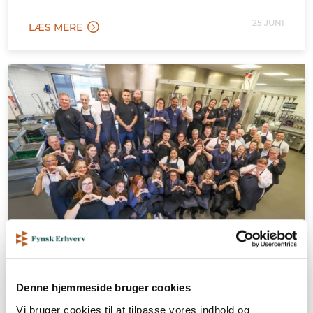
25 JUNI
LÆS MERE
Storebælt Sinatur Hotel & Konference
Denne hjemmeside bruger cookies
Vi bruger cookies til at tilpasse vores indhold og