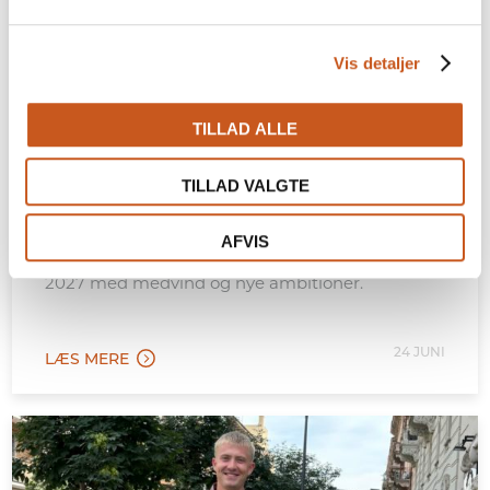
Vis detaljer
Odense Sommerrevy ApS
TILLAD ALLE
Sommerrevy tiltrækker
rekordmange gæster og flere
TILLAD VALGTE
virksomheder
Med 21.000 gæster og voksende
AFVIS
virksomhedssalg går Odense Sommerrevy ind i
2027 med medvind og nye ambitioner.
24 JUNI
LÆS MERE