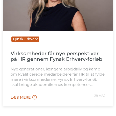
Fynsk Erhverv
Virksomheder får nye perspektiver
på HR gennem Fynsk Erhverv-forløb
Nye generationer, længere arbejdsliv og kamp
om kvalificerede medarbejdere får HR til at fylde
mere i virksomhederne. Fynsk Erhverv-forløb
skal bringe akademikernes kompetencer
tættere på de opgaver.
29 MAJ
LÆS MERE