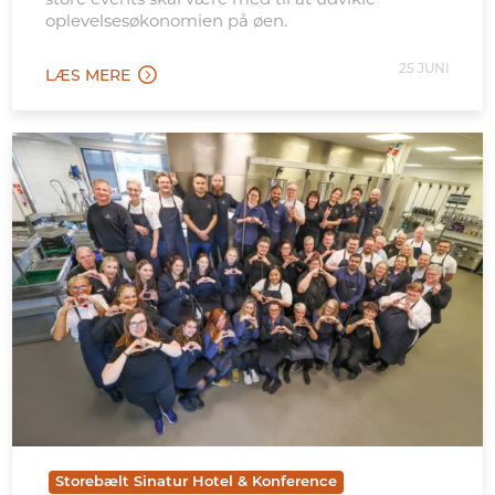
oplevelsesøkonomien på øen.
25 JUNI
LÆS MERE
Storebælt Sinatur Hotel & Konference