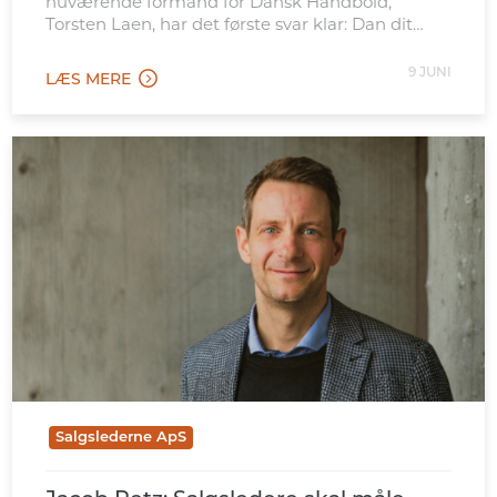
nuværende formand for Dansk Håndbold,
Torsten Laen, har det første svar klar: Dan dit
eget billede – og vær ikke bange for at stå i det
uvisse.
9 JUNI
LÆS MERE
Salgslederne ApS