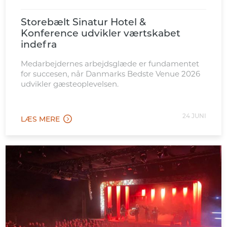
Storebælt Sinatur Hotel &
Konference udvikler værtskabet
indefra
Medarbejdernes arbejdsglæde er fundamentet
for succesen, når Danmarks Bedste Venue 2026
udvikler gæsteoplevelsen.
24 JUNI
LÆS MERE