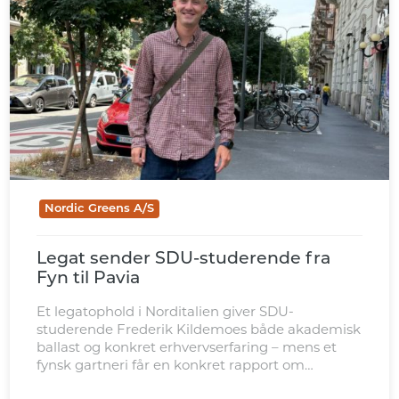
Nordic Greens A/S
Legat sender SDU-studerende fra
Fyn til Pavia
Et legatophold i Norditalien giver SDU-
studerende Frederik Kildemoes både akademisk
ballast og konkret erhvervserfaring – mens et
fynsk gartneri får en konkret rapport om
mulighederne på det italienske marked.