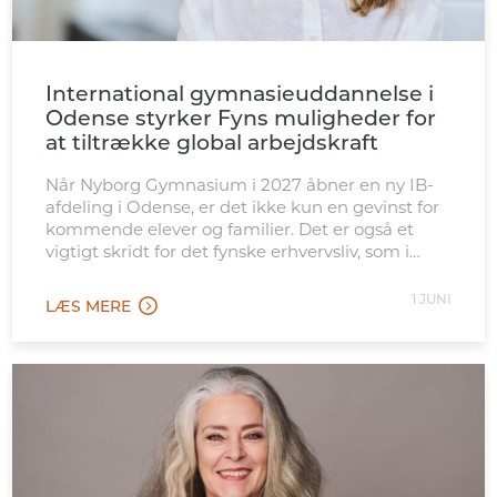
International gymnasieuddannelse i
Odense styrker Fyns muligheder for
at tiltrække global arbejdskraft
Når Nyborg Gymnasium i 2027 åbner en ny IB-
afdeling i Odense, er det ikke kun en gevinst for
kommende elever og familier. Det er også et
vigtigt skridt for det fynske erhvervsliv, som i
stigende grad konkurrerer internationalt om
kvalificeret arbejdskraft. Den nye afdeling
1 JUNI
LÆS MERE
placeres tæt ved Odense Banegård, hvilket gør
tilbuddet let tilgængeligt for […]