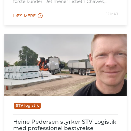
første kunder. Det mener Lisbeth Chawes,
techleder, investor, bestyrelsesmedlem i Fynsk
Erhverv og CEO i softwarevirksomheden
12 MAJ
LÆS MERE
Finari.dk. Det fortæller hun i podcasten 3-2-1
Erhverv, hvor hun mødes med Anne Dyrehauge,
direktør i Fynsk Erhverv, […]
STV logistik
Heine Pedersen styrker STV Logistik
med professionel bestyrelse