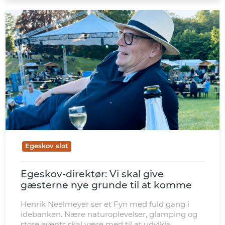
Egeskov slot
Egeskov-direktør: Vi skal give
gæsterne nye grunde til at komme
Henrik Neelmeyer ser et Fyn med fuld gang i
idebanken. Nære naturoplevelser, glamping og
store events skal være med til at udvikle