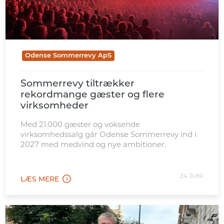
Odense Sommerrevy ApS
Sommerrevy tiltrækker
rekordmange gæster og flere
virksomheder
Med 21.000 gæster og voksende
virksomhedssalg går Odense Sommerrevy ind i
2027 med medvind og nye ambitioner.
24 JUNI
LÆS MERE