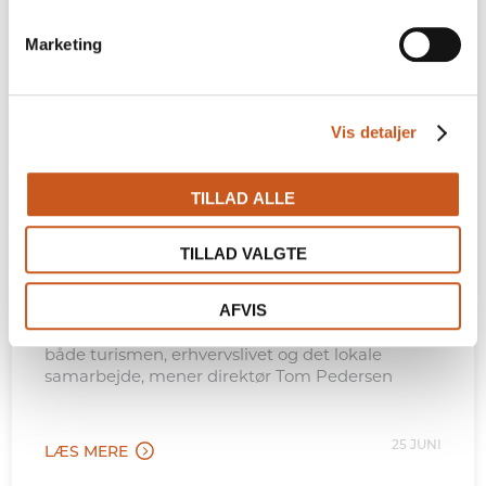
Marketing
Vis detaljer
TILLAD ALLE
Hotel Christiansminde
TILLAD VALGTE
Hotel Christiansminde: Tv-serie skal
løfte Sydfyn hele året
AFVIS
Svendborg Kommunes tv-satsning kan styrke
både turismen, erhvervslivet og det lokale
samarbejde, mener direktør Tom Pedersen
25 JUNI
LÆS MERE