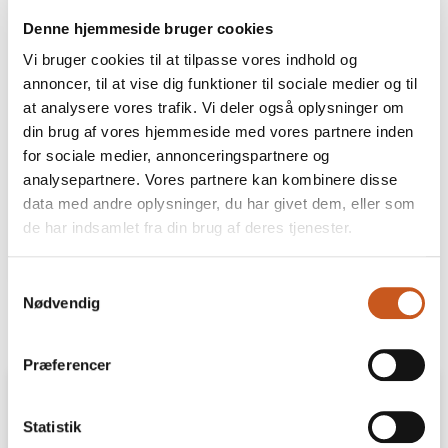
Denne hjemmeside bruger cookies
Glem alt om smalltalk: Netværk er er
Vi bruger cookies til at tilpasse vores indhold og
strategi, og du skal turde investere
annoncer, til at vise dig funktioner til sociale medier og til
dig selv
at analysere vores trafik. Vi deler også oplysninger om
din brug af vores hjemmeside med vores partnere inden
Tid er vores største valuta, og særligt som en
lille eller mellemstor virksomhed kan det ofte
for sociale medier, annonceringspartnere og
være svært at se udover driften. Værdien af
analysepartnere. Vores partnere kan kombinere disse
netværk er større, end du tror – hvis du tør
data med andre oplysninger, du har givet dem, eller som
investere dig selv. Det fandt jeg for alvor først ud
de har indsamlet fra din brug af deres tjenester.
af, da jeg forlod mit fag som journalist og
16 FEBRUAR
LÆS MERE
bevægede mig ud i det fynske erhvervsliv.
Samtykkevalg
Nødvendig
Præferencer
Statistik