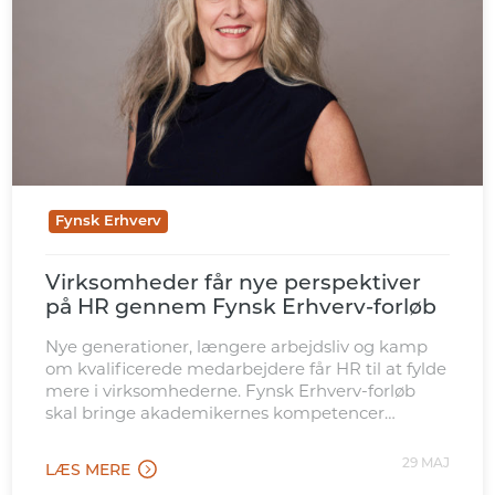
Fynsk Erhverv
Virksomheder får nye perspektiver
på HR gennem Fynsk Erhverv-forløb
Nye generationer, længere arbejdsliv og kamp
om kvalificerede medarbejdere får HR til at fylde
mere i virksomhederne. Fynsk Erhverv-forløb
skal bringe akademikernes kompetencer
tættere på de opgaver.
29 MAJ
LÆS MERE