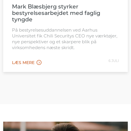
Mark Blæsbjerg styrker
bestyrelsesarbejdet med faglig
tyngde
På bestyrelsesuddannelsen ved Aarhus
Universitet fik Chili Securitys CEO nye værktøjer,
nye perspektiver og et skarpere blik på
virksomhedens næste skridt.
6 JULI
LÆS MERE