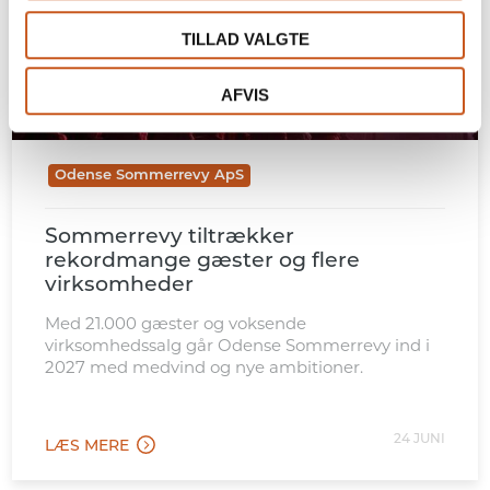
TILLAD VALGTE
AFVIS
Odense Sommerrevy ApS
Sommerrevy tiltrækker
rekordmange gæster og flere
virksomheder
Med 21.000 gæster og voksende
virksomhedssalg går Odense Sommerrevy ind i
2027 med medvind og nye ambitioner.
24 JUNI
LÆS MERE