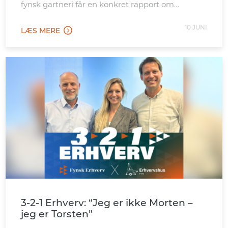
fynsk gartneri får en konkret rapport om
mulighederne på det italienske marked.
10 JUNI
LÆS MERE
3-2-1 Erhverv: “Jeg er ikke Morten –
jeg er Torsten”