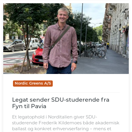
Nordic Greens A/S
Legat sender SDU-studerende fra
Fyn til Pavia
Et legatophold i Norditalien giver SDU-
studerende Frederik Kildemoes både akademisk
ballast og konkret erhvervserfaring – mens et