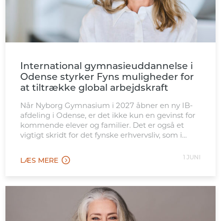
International gymnasieuddannelse i
Odense styrker Fyns muligheder for
at tiltrække global arbejdskraft
Når Nyborg Gymnasium i 2027 åbner en ny IB-
afdeling i Odense, er det ikke kun en gevinst for
kommende elever og familier. Det er også et
vigtigt skridt for det fynske erhvervsliv, som i
stigende grad konkurrerer internationalt om
kvalificeret arbejdskraft. Den nye afdeling
1 JUNI
LÆS MERE
placeres tæt ved Odense Banegård, hvilket gør
tilbuddet let tilgængeligt for […]