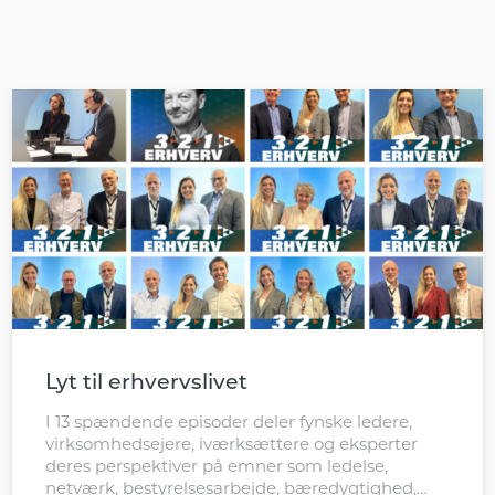
Lyt til erhvervslivet
I 13 spændende episoder deler fynske ledere,
virksomhedsejere, iværksættere og eksperter
deres perspektiver på emner som ledelse,
netværk, bestyrelsesarbejde, bæredygtighed,