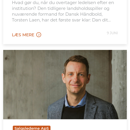
Hvad gør du, når du overtager ledelsen efter en
institution? Den tidligere landsholdsspiller og
nuværende formand for Dansk Håndbold,
Torsten Laen, har det første svar klar: Dan dit
eget billede – og vær ikke bange for at stå i det
uvisse.
9 JUNI
LÆS MERE
Salgslederne ApS