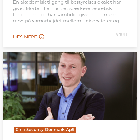
En akademisk tilgang til bestyrelseslokalet har
givet Morten Lennert et stærkere teoretisk
fundament og har samtidig givet ham mere
mod på samarbejdet mellem universiteter og
erhvervsliv
8 JULI
LÆS MERE
Chili Security Denmark ApS