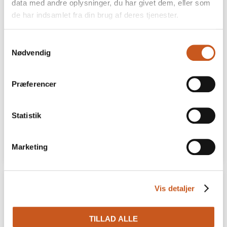
data med andre oplysninger, du har givet dem, eller som
de har indsamlet fra din brug af deres tjenester.
Storebælt Sinatur Hotel & Konference
Samtykkevalg
Storebælt Sinatur Hotel &
Nødvendig
Konference udvikler værtskabet
indefra
Præferencer
Medarbejdernes arbejdsglæde er fundamentet
for succesen, når Danmarks Bedste Venue 2026
udvikler gæsteoplevelsen.
Statistik
24 JUNI
LÆS MERE
Marketing
Vis detaljer
TILLAD ALLE