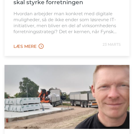
skal styrke forretningen
Hvordan arbejder man konkret med digitale
muligheder, så de ikke ender som løsrevne IT-
initiativer, men bliver en del af virksomhedens
forretningsstrategi? Det er kernen, når Fynsk
Erhverv inviterer CIO’s, IT-chefer og andre med
ansvar for digital strategi til åbent
23 MARTS
LÆS MERE
morgenmøde sammen med NetværksForum
for Digital Transformation. Morgenmødet giver
dels indblik i netværket og i, hvad […]