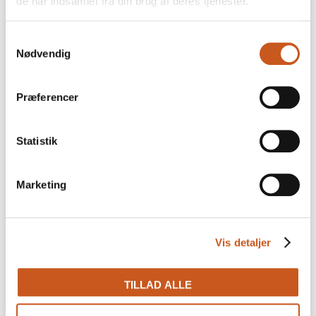
de har indsamlet fra din brug af deres tjenester.
Samtykkevalg
Nødvendig
Præferencer
Hotel Christiansminde
Statistik
Hotel Christiansminde: Tv-serie skal
Marketing
løfte Sydfyn hele året
Svendborg Kommunes tv-satsning kan styrke
både turismen, erhvervslivet og det lokale
samarbejde, mener direktør Tom Pedersen
Vis detaljer
TILLAD ALLE
25 JUNI
LÆS MERE