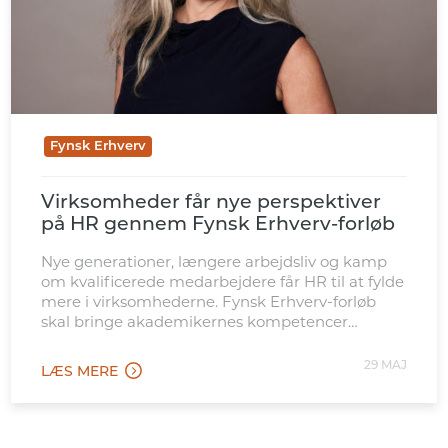
Fynsk Erhverv
Virksomheder får nye perspektiver
på HR gennem Fynsk Erhverv-forløb
Nye generationer, længere arbejdsliv og kamp
om kvalificerede medarbejdere får HR til at fylde
mere i virksomhederne. Fynsk Erhverv-forløb
skal bringe akademikernes kompetencer
tættere på de opgaver.
29 MAJ
LÆS MERE