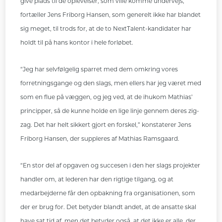
give plads til de oplevelser, som ville komme undervejs,”
fortæller Jens Friborg Hansen, som generelt ikke har blandet
sig meget, til trods for, at de to NextTalent-kandidater har
holdt til på hans kontor i hele forløbet.
“Jeg har selvfølgelig sparret med dem omkring vores
forretningsgange og den slags, men ellers har jeg været med
som en flue på væggen, og jeg ved, at de ihukom Mathias’
principper, så de kunne holde en lige linje gennem deres zig-
zag. Det har helt sikkert gjort en forskel,” konstaterer Jens
Friborg Hansen, der suppleres af Mathias Ramsgaard.
“En stor del af opgaven og succesen i den her slags projekter
handler om, at lederen har den rigtige tilgang, og at
medarbejderne får den opbakning fra organisationen, som
der er brug for. Det betyder blandt andet, at de ansatte skal
have sat tid af, men det betyder også, at det ikke er alle, der