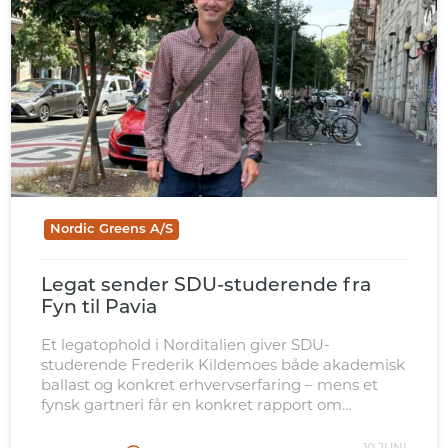
Nordic Greens A/S
Legat sender SDU-studerende fra
Fyn til Pavia
Et legatophold i Norditalien giver SDU-
studerende Frederik Kildemoes både akademisk
ballast og konkret erhvervserfaring – mens et
fynsk gartneri får en konkret rapport om
mulighederne på det italienske marked.