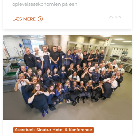
oplevelsesøkonomien på øen.
25 JUNI
LÆS MERE
Storebælt Sinatur Hotel & Konference