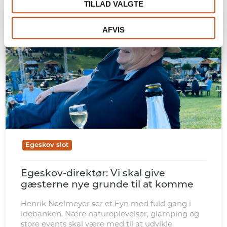
TILLAD VALGTE
AFVIS
Egeskov slot
Egeskov-direktør: Vi skal give
gæsterne nye grunde til at komme
Henrik Neelmeyer ser et Fyn med fuld gang i
idebanken. Nære naturoplevelser, glamping og
store events skal være med til at udvikle