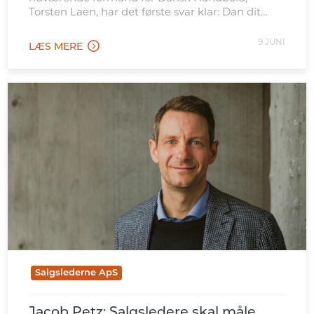
Torsten Laen, har det første svar klar: Dan dit
eget billede – og vær ikke bange for at stå i det
uvisse.
9 JUNI
LÆS MERE
Salgslederne ApS
Jacob Petz: Salgsledere skal måle