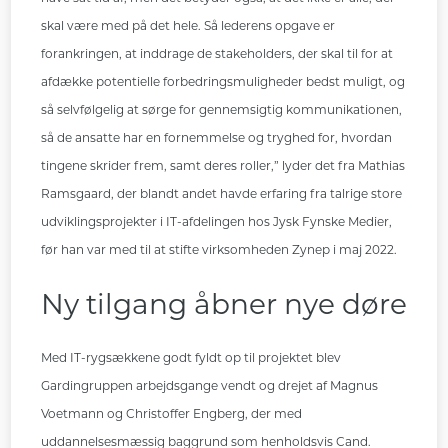
skal være med på det hele. Så lederens opgave er
forankringen, at inddrage de stakeholders, der skal til for at
afdække potentielle forbedringsmuligheder bedst muligt, og
så selvfølgelig at sørge for gennemsigtig kommunikationen,
så de ansatte har en fornemmelse og tryghed for, hvordan
tingene skrider frem, samt deres roller,” lyder det fra Mathias
Ramsgaard, der blandt andet havde erfaring fra talrige store
udviklingsprojekter i IT-afdelingen hos Jysk Fynske Medier,
før han var med til at stifte virksomheden Zynep i maj 2022.
Ny tilgang åbner nye døre
Med IT-rygsækkene godt fyldt op til projektet blev
Gardingruppen arbejdsgange vendt og drejet af Magnus
Voetmann og Christoffer Engberg, der med
uddannelsesmæssig baggrund som henholdsvis Cand.