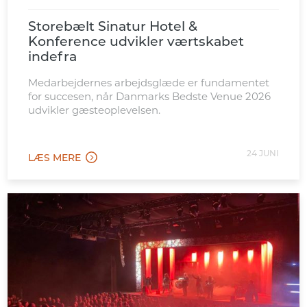
Storebælt Sinatur Hotel &
Konference udvikler værtskabet
indefra
Medarbejdernes arbejdsglæde er fundamentet
for succesen, når Danmarks Bedste Venue 2026
udvikler gæsteoplevelsen.
24 JUNI
LÆS MERE