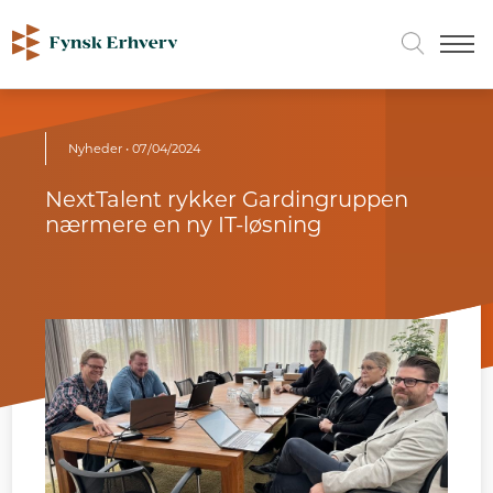
Nyheder
• 07/04/2024
NextTalent rykker Gardingruppen
nærmere en ny IT-løsning