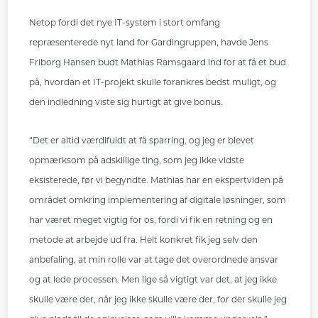
Netop fordi det nye IT-system i stort omfang
repræsenterede nyt land for Gardingruppen, havde Jens
Friborg Hansen budt Mathias Ramsgaard ind for at få et bud
på, hvordan et IT-projekt skulle forankres bedst muligt, og
den indledning viste sig hurtigt at give bonus.
“Det er altid værdifuldt at få sparring, og jeg er blevet
opmærksom på adskillige ting, som jeg ikke vidste
eksisterede, før vi begyndte. Mathias har en ekspertviden på
området omkring implementering af digitale løsninger, som
har været meget vigtig for os, fordi vi fik en retning og en
metode at arbejde ud fra. Helt konkret fik jeg selv den
anbefaling, at min rolle var at tage det overordnede ansvar
og at lede processen. Men lige så vigtigt var det, at jeg ikke
skulle være der, når jeg ikke skulle være der, for der skulle jeg