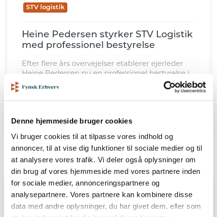
STV logistik
Heine Pedersen styrker STV Logistik
med professionel bestyrelse
Efter flere års overvejelser etablerer ejerleder
Heine Pedersen nu en professionel bestyrelse i
STV Logistik. Målet er at skabe skarpere struktur
og et stærkere beslutningsgrundlag – og at stå
bedst muligt rustet, hvis virksomheden inden
for få år får mulighed for at udvide forretningen
17 FEBRUAR
LÆS MERE
yderligere.
Denne hjemmeside bruger cookies
Vi bruger cookies til at tilpasse vores indhold og
annoncer, til at vise dig funktioner til sociale medier og til
at analysere vores trafik. Vi deler også oplysninger om
din brug af vores hjemmeside med vores partnere inden
for sociale medier, annonceringspartnere og
analysepartnere. Vores partnere kan kombinere disse
data med andre oplysninger, du har givet dem, eller som