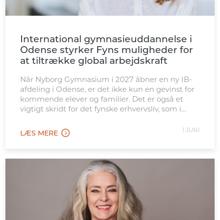
International gymnasieuddannelse i
Odense styrker Fyns muligheder for
at tiltrække global arbejdskraft
Når Nyborg Gymnasium i 2027 åbner en ny IB-
afdeling i Odense, er det ikke kun en gevinst for
kommende elever og familier. Det er også et
vigtigt skridt for det fynske erhvervsliv, som i
stigende grad konkurrerer internationalt om
kvalificeret arbejdskraft. Den nye afdeling
1 JUNI
LÆS MERE
placeres tæt ved Odense Banegård, hvilket gør
tilbuddet let tilgængeligt for […]