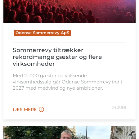
Odense Sommerrevy ApS
Sommerrevy tiltrækker
rekordmange gæster og flere
virksomheder
Med 21.000 gæster og voksende
virksomhedssalg går Odense Sommerrevy ind i
2027 med medvind og nye ambitioner.
24 JUNI
LÆS MERE