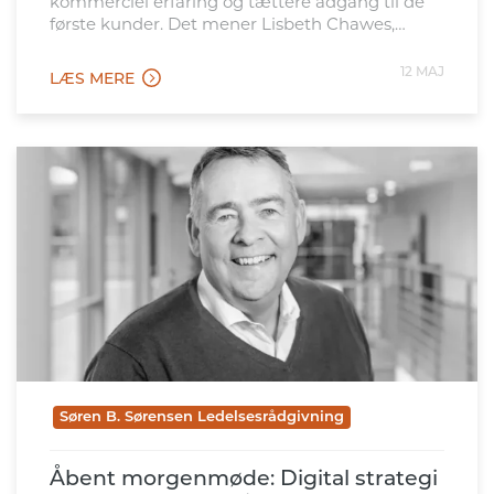
kommerciel erfaring og tættere adgang til de
første kunder. Det mener Lisbeth Chawes,
techleder, investor, bestyrelsesmedlem i Fynsk
Erhverv og CEO i softwarevirksomheden
12 MAJ
LÆS MERE
Finari.dk. Det fortæller hun i podcasten 3-2-1
Erhverv, hvor hun mødes med Anne Dyrehauge,
direktør i Fynsk Erhverv, […]
Søren B. Sørensen Ledelsesrådgivning
Åbent morgenmøde: Digital strategi