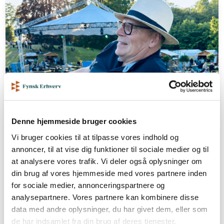
Denne hjemmeside bruger cookies
Vi bruger cookies til at tilpasse vores indhold og
Egeskov slot
annoncer, til at vise dig funktioner til sociale medier og til
at analysere vores trafik. Vi deler også oplysninger om
Egeskov-direktør: Vi skal give
din brug af vores hjemmeside med vores partnere inden
gæsterne nye grunde til at komme
for sociale medier, annonceringspartnere og
Henrik Neelmeyer ser et Fyn med fuld gang i
analysepartnere. Vores partnere kan kombinere disse
idebanken. Nære naturoplevelser, glamping og
data med andre oplysninger, du har givet dem, eller som
store events skal være med til at udvikle
de har indsamlet fra din brug af deres tjenester.
oplevelsesøkonomien på øen.