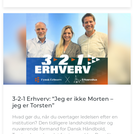
3-2-1 Erhverv: “Jeg er ikke Morten –
jeg er Torsten”
Hvad gør du, når du overtager ledelsen efter en
institution? Den tidligere landsholdsspiller og
nuværende formand for Dansk Håndbold,