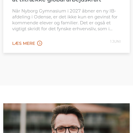
at tiltrække global arbejdskraft
Når Nyborg Gymnasium i 2027 åbner en ny IB-
afdeling i Odense, er det ikke kun en gevinst for
kommende elever og familier. Det er også et
vigtigt skridt for det fynske erhvervsliv, som i
stigende grad konkurrerer internationalt om
kvalificeret arbejdskraft. Den nye afdeling
1 JUNI
LÆS MERE
placeres tæt ved Odense Banegård, hvilket gør
tilbuddet let tilgængeligt for […]