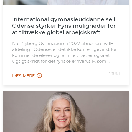
International gymnasieuddannelse i
Odense styrker Fyns muligheder for
at tiltrække global arbejdskraft
Når Nyborg Gymnasium i 2027 åbner en ny IB-
afdeling i Odense, er det ikke kun en gevinst for
kommende elever og familier. Det er også et
vigtigt skridt for det fynske erhvervsliv, som i
stigende grad konkurrerer internationalt om
kvalificeret arbejdskraft. Den nye afdeling
1 JUNI
LÆS MERE
placeres tæt ved Odense Banegård, hvilket gør
tilbuddet let tilgængeligt for […]