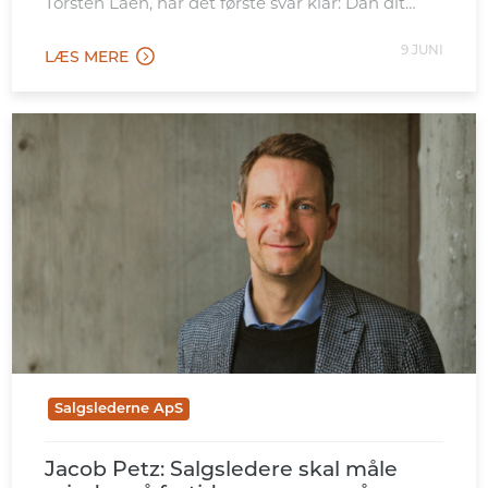
Torsten Laen, har det første svar klar: Dan dit
eget billede – og vær ikke bange for at stå i det
uvisse.
9 JUNI
LÆS MERE
Salgslederne ApS
Jacob Petz: Salgsledere skal måle