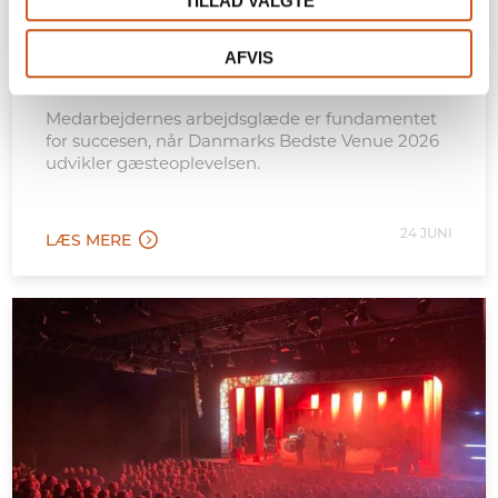
TILLAD VALGTE
Storebælt Sinatur Hotel &
Konference udvikler værtskabet
AFVIS
indefra
Medarbejdernes arbejdsglæde er fundamentet
for succesen, når Danmarks Bedste Venue 2026
udvikler gæsteoplevelsen.
24 JUNI
LÆS MERE