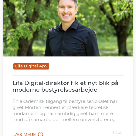
Lifa Digital ApS
Lifa Digital-direktør fik et nyt blik på
moderne bestyrelsesarbejde
En akademisk tilgang til bestyrelseslokalet har
givet Morten Lennert et stærkere teoretisk
fundament og har samtidig givet ham mere
mod på samarbejdet mellem universiteter og
erhvervsliv
8 JULI
LÆS MERE