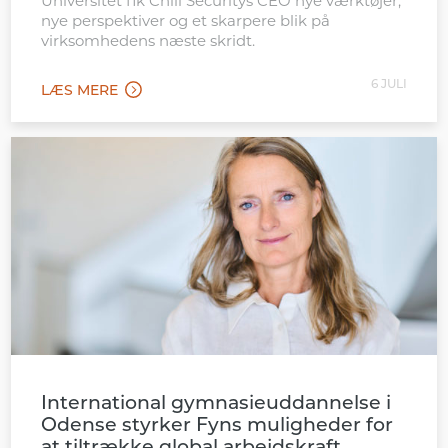
Universitet fik Chili Securitys CEO nye værktøjer,
nye perspektiver og et skarpere blik på
virksomhedens næste skridt.
6 JULI
LÆS MERE
International gymnasieuddannelse i
Odense styrker Fyns muligheder for