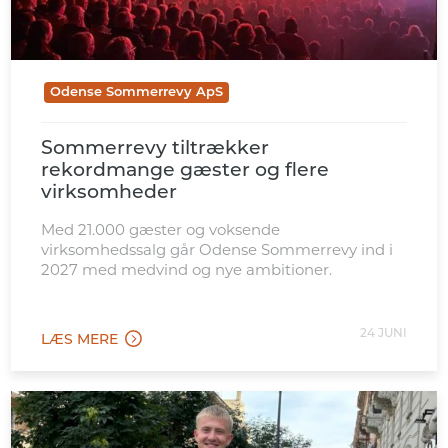
Odense Sommerrevy ApS
Sommerrevy tiltrækker
rekordmange gæster og flere
virksomheder
Med 21.000 gæster og voksende
virksomhedssalg går Odense Sommerrevy ind i
2027 med medvind og nye ambitioner.
24 JUNI
LÆS MERE