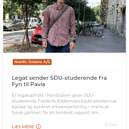
Nordic Greens A/S
Legat sender SDU-studerende fra
Fyn til Pavia
Et legatophold i Norditalien giver SDU-
studerende Frederik Kildemoes både akademisk
ballast og konkret erhvervserfaring – mens et
fynsk gartneri får en konkret rapport om
mulighederne på det italienske marked.
10 JUNI
LÆS MERE