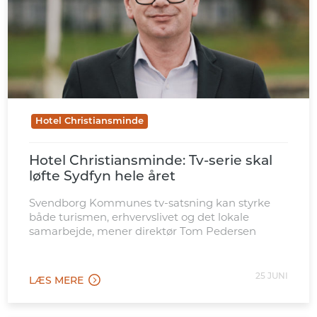
Hotel Christiansminde
Hotel Christiansminde: Tv-serie skal
løfte Sydfyn hele året
Svendborg Kommunes tv-satsning kan styrke
både turismen, erhvervslivet og det lokale
samarbejde, mener direktør Tom Pedersen
25 JUNI
LÆS MERE