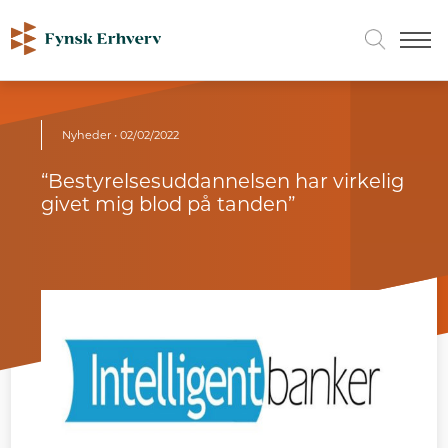
Nyheder
• 02/02/2022
“Bestyrelsesuddannelsen har virkelig
givet mig blod på tanden”