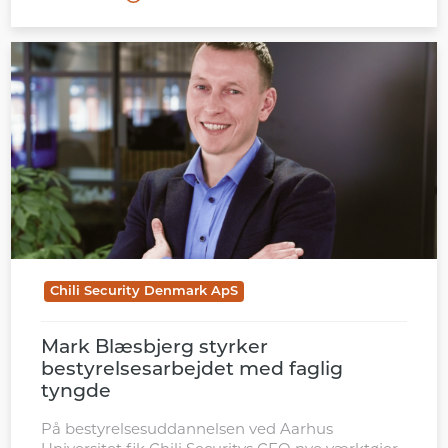
Chili Security Denmark ApS
Mark Blæsbjerg styrker
bestyrelsesarbejdet med faglig
tyngde
På bestyrelsesuddannelsen ved Aarhus