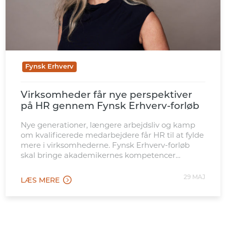
Fynsk Erhverv
Virksomheder får nye perspektiver
på HR gennem Fynsk Erhverv-forløb
Nye generationer, længere arbejdsliv og kamp
om kvalificerede medarbejdere får HR til at fylde
mere i virksomhederne. Fynsk Erhverv-forløb
skal bringe akademikernes kompetencer
tættere på de opgaver.
29 MAJ
LÆS MERE