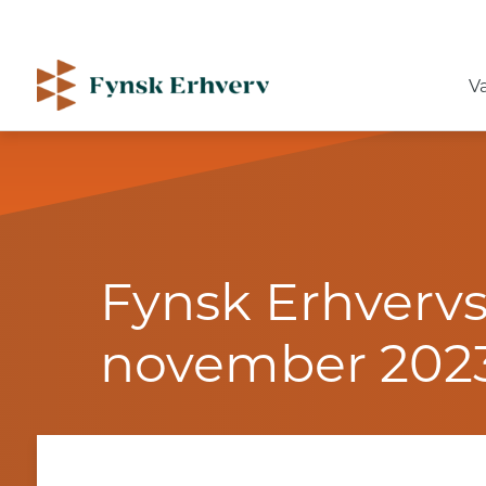
V
Fynsk Erhver
november 202