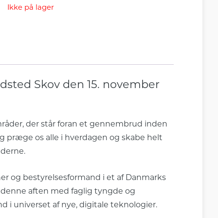
Ikke på lager
dsted Skov den 15. november
mråder, der står foran et gennembrud inden
e og præge os alle i hverdagen og skabe helt
ederne.
ner og bestyrelsesformand i et af Danmarks
n denne aften med faglig tyngde og
i universet af nye, digitale teknologier.