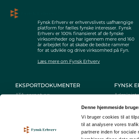
Fynsk Erhverv er erhvervslivets uafhængige
platform for fælles fynske interesser. Fynsk
Erhverv er 100% finansieret af de fynske
virksomheder og har igennem mere end 160
år arbejdet for at skabe de bedste rammer
for at udvikle og drive virksomhed på Fyn.
Læs mere om Fynsk Erhverv
EKSPORTDOKUMENTER
FYNSK E
ATA-carnet og
Administr
oprindelsescertifikater
Bestyrels
Denne hjemmeside bruger
Digitale eksportdokumenter
Generalfo
Vi bruger cookies til at til
Legater
til at analysere vores tra
Cookie- og
partnere inden for sociale
Handelsbe