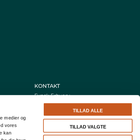
KONTAKT
Fynsk Erhverv
Cortex Business Park
TILLAD ALLE
Cortex Park Vest 4
ale medier og
5230 Odense M
ed vores
TILLAD VALGTE
Telefon:
66 14 47 14
re kan
Mail:
info@fynskerhverv.dk