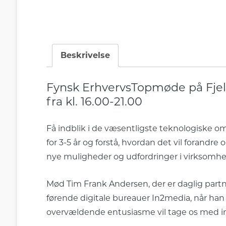
Beskrivelse
Fynsk ErhvervsTopmøde på Fjel
fra kl. 16.00-21.00
Få indblik i de væsentligste teknologiske o
for 3-5 år og forstå, hvordan det vil forandr
nye muligheder og udfordringer i virksomh
Mød Tim Frank Andersen, der er daglig part
førende digitale bureauer In2media, når ha
overvældende entusiasme vil tage os med ind 