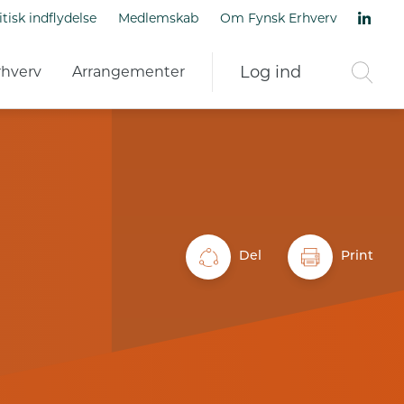
itisk indflydelse
Medlemskab
Om Fynsk Erhverv
Log ind
rhverv
Arrangementer
Del
Print