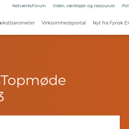
NetværksForum
Viden, værktøjer og ressourcer
Pol
ækstbarometer
Virksomhedsportal
Nyt fra Fynsk E
vsTopmøde
3