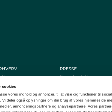
RHVERV
PRESSE
ation
Pressekontakt
e
Fynsk Erhverv i medierne
 cookies
rsamling
passe vores indhold og annoncer, til at vise dig funktioner til soci
fik. Vi deler også oplysninger om din brug af vores hjemmeside m
 privatlivspolitik
 medier, annonceringspartnere og analysepartnere. Vores partne
tingelser