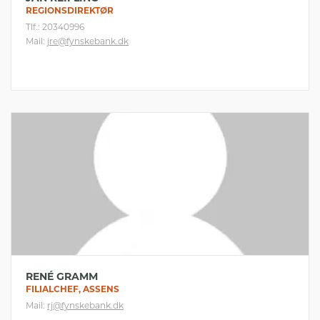
REGIONSDIREKTØR
Tlf.: 20340996
Mail:
jre@fynskebank.dk
RENÉ GRAMM
FILIALCHEF, ASSENS
Mail:
rj@fynskebank.dk