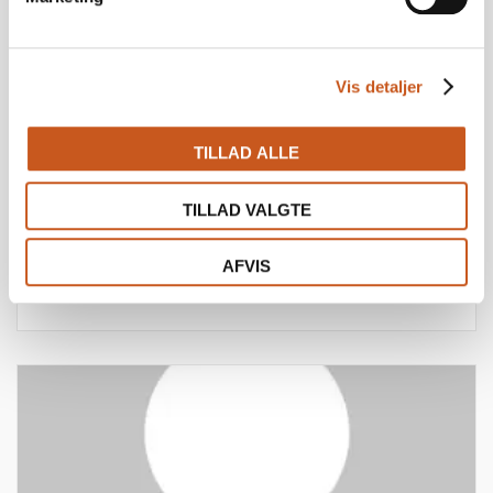
Vis detaljer
TILLAD ALLE
NICOLAJ ANDERSEN
UDVIKLINGSCHEF
TILLAD VALGTE
Tlf.: 23272314
Mail:
nla@fynskebank.dk
AFVIS