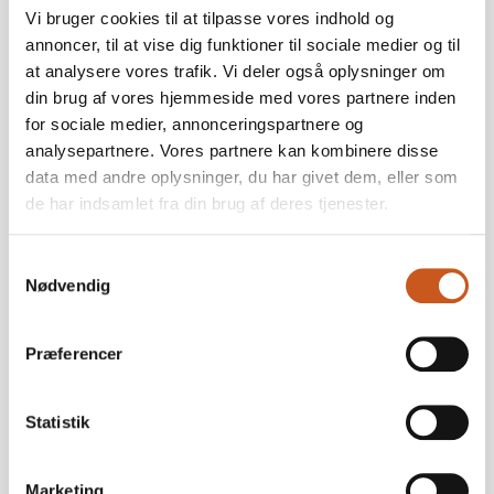
Vi bruger cookies til at tilpasse vores indhold og
annoncer, til at vise dig funktioner til sociale medier og til
at analysere vores trafik. Vi deler også oplysninger om
din brug af vores hjemmeside med vores partnere inden
for sociale medier, annonceringspartnere og
analysepartnere. Vores partnere kan kombinere disse
data med andre oplysninger, du har givet dem, eller som
de har indsamlet fra din brug af deres tjenester.
ULRIK SANDGAARD HANSEN
Samtykkevalg
Tlf.: 21456963
Nødvendig
Mail:
ush@fynskebank.dk
Præferencer
Statistik
Marketing