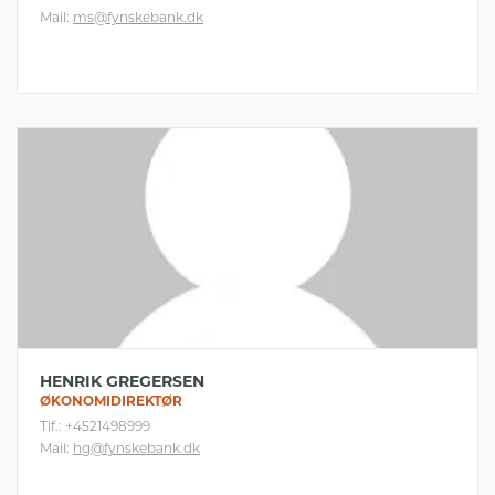
Mail:
ms@fynskebank.dk
HENRIK GREGERSEN
ØKONOMIDIREKTØR
Tlf.: +4521498999
Mail:
hg@fynskebank.dk