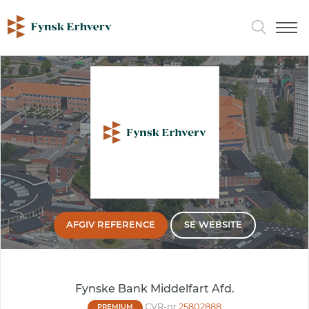
AFGIV REFERENCE
SE WEBSITE
Fynske Bank Middelfart Afd.
CVR-nr
25802888
PREMIUM