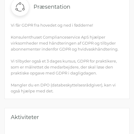
Præsentation
Vi får GDPR fra hovedet og ned i fødderne!
Konsulenthuset Complianceservice ApS hjælper
virksomheder med håndteringen af GDPR og tilbyder
abonnementer indenfor GDPR og hvidvaskhåndtering.
Vi tilbyder også et 3 dages kursus, GDPR for praktikere,
som er målrettet de medarbejdere, der skal løse den
praktiske opgave med GDPR i dagligdagen.
Mangler du en DPO (databeskyttelsesrådgiver), kan vi
også hjælpe med det.
Så ring til os på 93 10 11 11, hvis I skal have GDPR \\\"med
smil på læben\\\" - husk, det koster ikke noget at ringe og
få en snak.
Aktiviteter