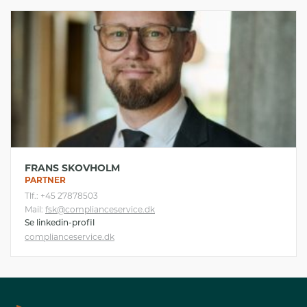
FRANS SKOVHOLM
PARTNER
Tlf.: +45 27878503
Mail:
fsk@complianceservice.dk
Se linkedin-profil
complianceservice.dk