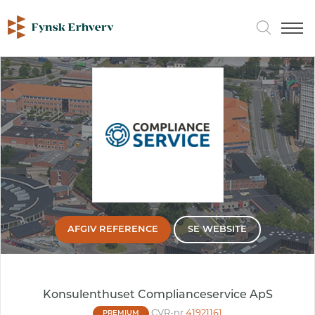
AFGIV REFERENCE
SE WEBSITE
Konsulenthuset Complianceservice ApS
CVR-nr
41921161
PREMIUM