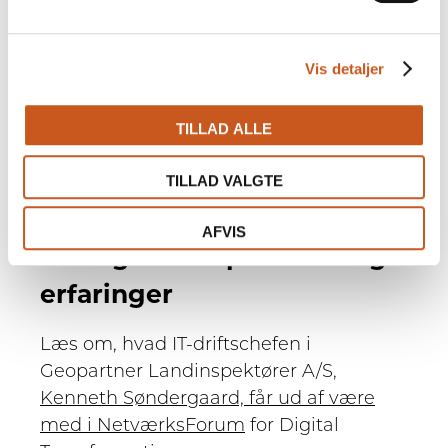
IT-chef og projektansvarlig med
ansvaret for virksomhedens digitale
transformation. Vi har fokus på det
Vis detaljer
enkelte medlems forretnings- og
ledelsesmæssige mål og aktuelle
TILLAD ALLE
planer, samt de erfaringer og resultater,
som medlemmerne bringer med ind i
TILLAD VALGTE
gruppen.
AFVIS
Deltagernes oplevelser og
erfaringer
Læs om, hvad IT-driftschefen i
Geopartner Landinspektører A/S,
Kenneth Søndergaard, får ud af være
med i NetværksForum
for Digital