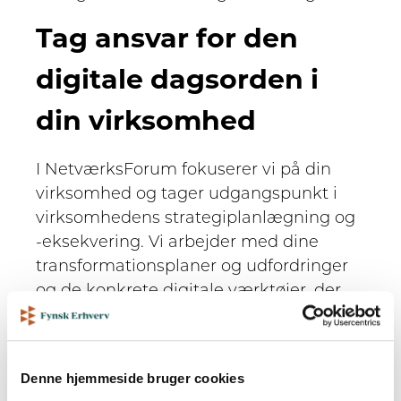
Tag ansvar for den
digitale dagsorden i
din virksomhed
I NetværksForum fokuserer vi på din
virksomhed og tager udgangspunkt i
virksomhedens strategiplanlægning og
-eksekvering. Vi arbejder med dine
transformationsplaner og udfordringer
og de konkrete digitale værktøjer, der
kan skabe værdi for virksomheden. Vi
sætter fokus på både nye emner og de
aktuelle problemstillinger, som du som
Denne hjemmeside bruger cookies
CIO, IT-chef eller projektansvarlig bør