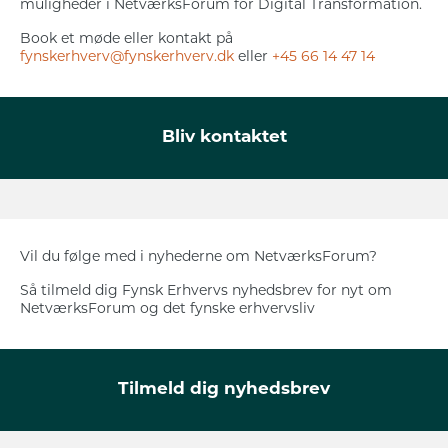
muligheder i NetværksForum for Digital Transformation.
Book et møde eller kontakt på
fynskerhverv@fynskerhverv.dk
eller
+45 66 14 47 14
Bliv kontaktet
Vil du følge med i nyhederne om NetværksForum?
Så tilmeld dig Fynsk Erhvervs nyhedsbrev for nyt om
NetværksForum og det fynske erhvervsliv
Tilmeld dig nyhedsbrev