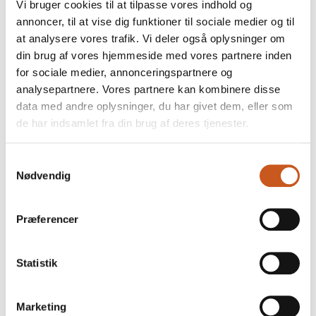
Vi bruger cookies til at tilpasse vores indhold og
have et fast greb om.
annoncer, til at vise dig funktioner til sociale medier og til
at analysere vores trafik. Vi deler også oplysninger om
Otte møder – 50 timers
din brug af vores hjemmeside med vores partnere inden
sparring med verdens
for sociale medier, annonceringspartnere og
analysepartnere. Vores partnere kan kombinere disse
bedste rådgivere
data med andre oplysninger, du har givet dem, eller som
de har indsamlet fra din brug af deres tjenester.
De fysiske dagsmøder afholdes i en
virksomhed med et medlem som vært
Samtykkevalg
og ét fysisk møde som et døgnmøde
Nødvendig
med overnatning. Desuden har I
virtuelle eller fysiske tjek-ind møder.
Præferencer
Mellem møderne udveksler I ideer og
erfaringer gruppens lukkede, virtuelle
Statistik
medlemsunivers.
Dit NetværksForum er nøje sammensat
af ca. 15 medlemmer, som enten er CIO,
Marketing