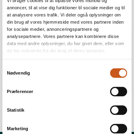
Vi bruger cookies til at tilpasse vores indhold og
annoncer, til at vise dig funktioner til sociale medier og til
Del
Print
at analysere vores trafik. Vi deler også oplysninger om
din brug af vores hjemmeside med vores partnere inden
for sociale medier, annonceringspartnere og
analysepartnere. Vores partnere kan kombinere disse
Info
data med andre oplysninger, du har givet dem, eller som
de har indsamlet fra din brug af deres tjenester.
For mere information kontakt
Samtykkevalg
info@fynskerhverv.dk eller
+45 66 14 47 14
Nødvendig
Præferencer
Statistik
Marketing