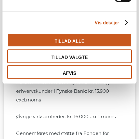
Vis detaljer
TILLAD ALLE
Praktisk information
TILLAD VALGTE
AFVIS
Pris:
Partnervirksomheder i Fynsk Erhverv og
erhvervskunder i Fynske Bank: kr. 13.900
excl.moms
Øvrige virksomheder: kr. 16.000 excl. moms
Gennemføres med støtte fra Fonden for