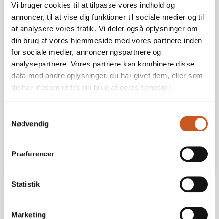
Vi bruger cookies til at tilpasse vores indhold og
annoncer, til at vise dig funktioner til sociale medier og til
at analysere vores trafik. Vi deler også oplysninger om
Accepter venligst
statistikker, markedsføring
cookies for at
din brug af vores hjemmeside med vores partnere inden
se denne video.
for sociale medier, annonceringspartnere og
analysepartnere. Vores partnere kan kombinere disse
data med andre oplysninger, du har givet dem, eller som
de har indsamlet fra din brug af deres tjenester.
Samtykkevalg
Nødvendig
Præferencer
Statistik
Del
Print
Marketing