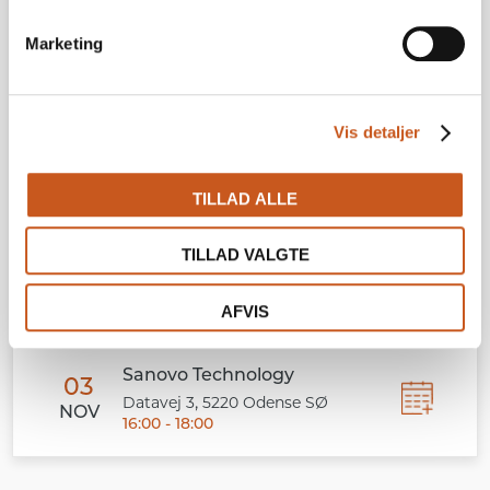
Pris:
Marketing
Arrangementet er gratis, men tilmelding er
påkrævet.
Tilmelding og tilmeldingsfrist:
Vis detaljer
Tilmelding via Erhvervshus Fyn senest 1.
november
TILLAD ALLE
Tilmeld dig her
TILLAD VALGTE
AFVIS
DATO
Sanovo Technology
03
,
Datavej 3
5220
Odense SØ
NOV
16:00 - 18:00