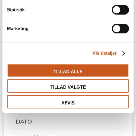
Statistik
Marketing
Pris:
Arrangementet er gratis, men tilmelding er
Vis detaljer
påkrævet.
Tilmelding og tilmeldingsfrist:
TILLAD ALLE
Tilmelding via Erhvervshus Fyn senest 15.
februar
TILLAD VALGTE
Tilmeld dig her
AFVIS
DATO