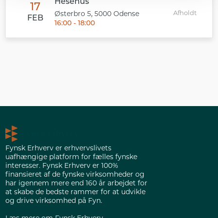
Hesehus
17
,
Afholdt
Østerbro 5
5000
Odense
FEB
16:00 - 18:00
Fynsk Erhverv er erhvervslivets
uafhængige platform for fælles fynske
interesser. Fynsk Erhverv er 100%
finansieret af de fynske virksomheder og
har igennem mere end 160 år arbejdet for
at skabe de bedste rammer for at udvikle
og drive virksomhed på Fyn.
Læs mere om Fynsk Erhverv