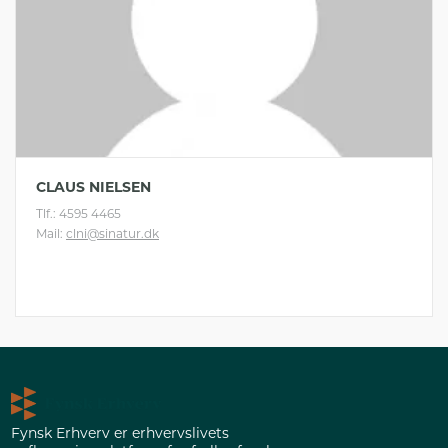
CLAUS NIELSEN
Tlf.: 4595 4465
Mail:
clni@sinatur.dk
Fynsk Erhverv er erhvervslivets