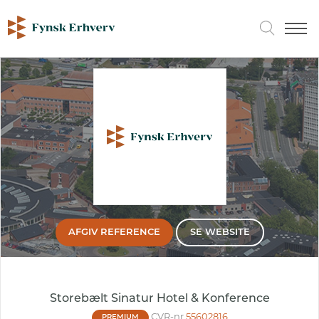
AFGIV REFERENCE
SE WEBSITE
Storebælt Sinatur Hotel & Konference
CVR-nr
55602816
PREMIUM