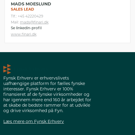
MADS MOESLUND
SALES LEAD
Tlf.: +45 42220429
Mail:
mads@finari.dk
Se linkedin-profil
www.finari.dk
Fynsk Erhverv er erhvervslivets
uafhængige platform for fælles fynske
interesser. Fynsk Erhverv er 100%
finansieret af de fynske virksomheder og
har igennem mere end 160 år arbejdet for
at skabe de bedste rammer for at udvikle
og drive virksomhed på Fyn.
Læs mere om Fynsk Erhverv