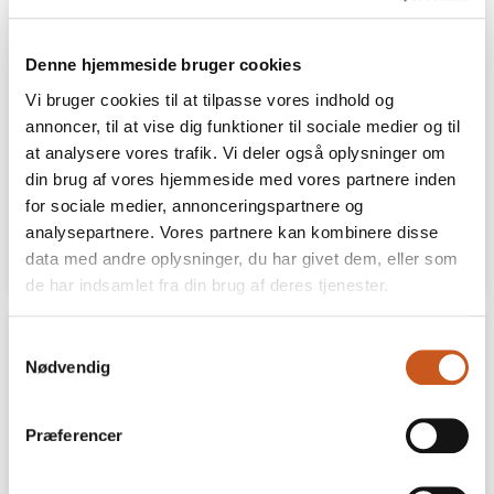
Egeskov slot
Denne hjemmeside bruger cookies
Egeskov-direktør: Vi skal give
gæsterne nye grunde til at komme
Vi bruger cookies til at tilpasse vores indhold og
annoncer, til at vise dig funktioner til sociale medier og til
Henrik Neelmeyer ser et Fyn med fuld gang i
at analysere vores trafik. Vi deler også oplysninger om
idebanken. Nære naturoplevelser, glamping og
store events skal være med til at udvikle
din brug af vores hjemmeside med vores partnere inden
oplevelsesøkonomien på øen.
for sociale medier, annonceringspartnere og
analysepartnere. Vores partnere kan kombinere disse
25 JUNI
LÆS MERE
data med andre oplysninger, du har givet dem, eller som
de har indsamlet fra din brug af deres tjenester.
Samtykkevalg
Nødvendig
Præferencer