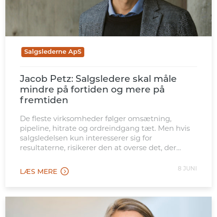
Salgslederne ApS
Jacob Petz: Salgsledere skal måle
mindre på fortiden og mere på
fremtiden
De fleste virksomheder følger omsætning,
pipeline, hitrate og ordreindgang tæt. Men hvis
salgsledelsen kun interesserer sig for
resultaterne, risikerer den at overse det, der
skaber dem.
8 JUNI
LÆS MERE