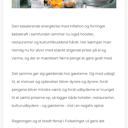
Den eskalerende energikrise med inflation og forringet
købekraft i samfundet rammer nu også hoteller,
restauranter og kulturtilbuddene hårdt. Her kæmper man
nemlig nu for alvor med stærkt stigende priser på el og
varme, og der er mærkbart færre penge at gøre godt med.
Det samme gør sig gældende hos gæsterne. Og med udsigt
til, at menuer og oplevelser bliver dyrere og dyrere, fordi
pengene bliver mindre værd, og fordi udbyderne er tvunget
til at sætte priserne op, så kigger både hoteller, restauranter,
kulturudbydere – og gæsterne – ind i en negativ spiral.
Regeringen og et bredt flertal i Folketinget vil gøre det