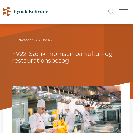
Nyheder
• 25/10/2022
FV22: Sænk momsen på kultur- og
restaurationsbesøg