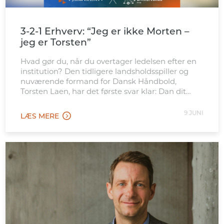
3-2-1 Erhverv: “Jeg er ikke Morten –
jeg er Torsten”
Hvad gør du, når du overtager ledelsen efter en
institution? Den tidligere landsholdsspiller og
nuværende formand for Dansk Håndbold,
Torsten Laen, har det første svar klar: Dan dit
eget billede – og vær ikke bange for at stå i det
uvisse.
9 JUNI
LÆS MERE