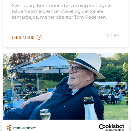
Svendborg Kommunes tv-satsning kan styrke
både turismen, erhvervslivet og det lokale
samarbejde, mener direktør Tom Pedersen
25 JUNI
LÆS MERE