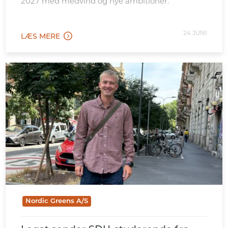
2027 med medvind og nye ambitioner.
24 JUNI
LÆS MERE
Nordic Greens A/S