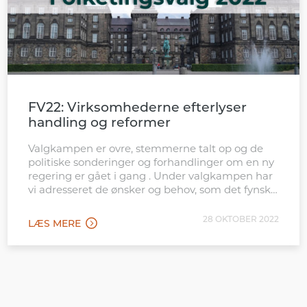
FV22: Virksomhederne efterlyser
handling og reformer
Valgkampen er ovre, stemmerne talt op og de
politiske sonderinger og forhandlinger om en ny
regering er gået i gang . Under valgkampen har
vi adresseret de ønsker og behov, som det fynske
erhvervsliv pegede på kort for valgudskrivelsen.
Og vi følger op på de udfordringer, der står i
28 OKTOBER 2022
LÆS MERE
vejen for de fynske virksomheders udvikling […]