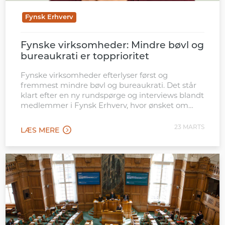
Fynsk Erhverv
Fynske virksomheder: Mindre bøvl og
bureaukrati er topprioritet
Fynske virksomheder efterlyser først og
fremmest mindre bøvl og bureaukrati. Det står
klart efter en ny rundspørge og interviews blandt
medlemmer i Fynsk Erhverv, hvor ønsket om
færre regler, mindre dokumentation og
hurtigere sagsbehandling topper listen over,
23 MARTS
LÆS MERE
hvad de fynskvalgte folketingspolitikere bør
prioritere efter valget. Den melding genkender
folketingsmedlem Trine Bramsen (S), som Fynsk
Erhverv […]