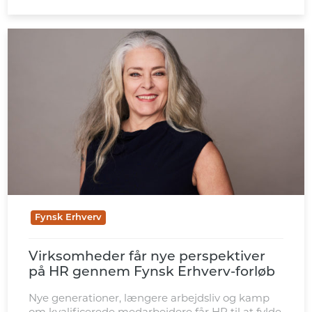
tilbuddet let tilgængeligt for […]
Fynsk Erhverv
Virksomheder får nye perspektiver
på HR gennem Fynsk Erhverv-forløb
Nye generationer, længere arbejdsliv og kamp
om kvalificerede medarbejdere får HR til at fylde