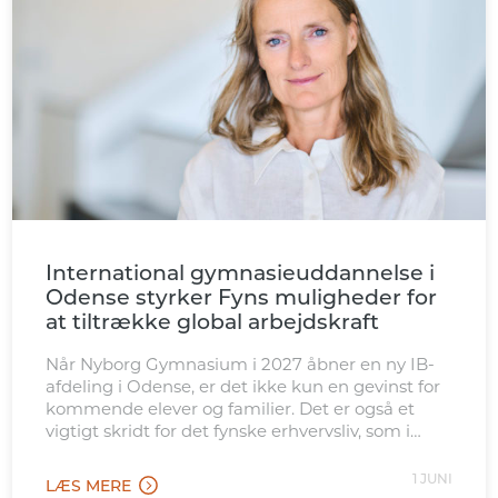
International gymnasieuddannelse i
Odense styrker Fyns muligheder for
at tiltrække global arbejdskraft
Når Nyborg Gymnasium i 2027 åbner en ny IB-
afdeling i Odense, er det ikke kun en gevinst for
kommende elever og familier. Det er også et
vigtigt skridt for det fynske erhvervsliv, som i
stigende grad konkurrerer internationalt om
kvalificeret arbejdskraft. Den nye afdeling
1 JUNI
LÆS MERE
placeres tæt ved Odense Banegård, hvilket gør