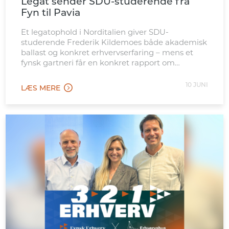
Legat sender SDU-studerende fra
Fyn til Pavia
Et legatophold i Norditalien giver SDU-
studerende Frederik Kildemoes både akademisk
ballast og konkret erhvervserfaring – mens et
fynsk gartneri får en konkret rapport om
mulighederne på det italienske marked.
10 JUNI
LÆS MERE