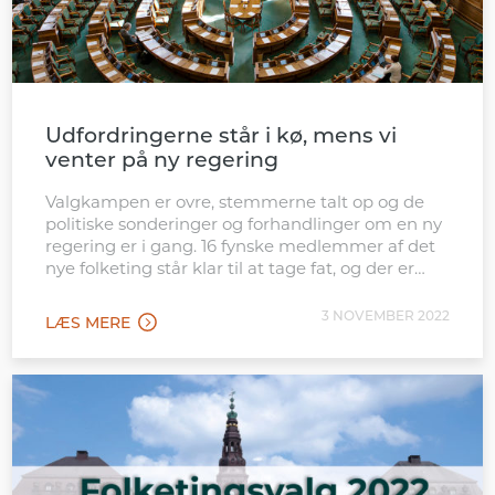
Udfordringerne står i kø, mens vi
venter på ny regering
Valgkampen er ovre, stemmerne talt op og de
politiske sonderinger og forhandlinger om en ny
regering er i gang. 16 fynske medlemmer af det
nye folketing står klar til at tage fat, og der er
nok at tage fat på, for udfordringerne står i kø.
Der er sendt mange løfter afsted under
3 NOVEMBER 2022
LÆS MERE
valgkampen, og nu […]