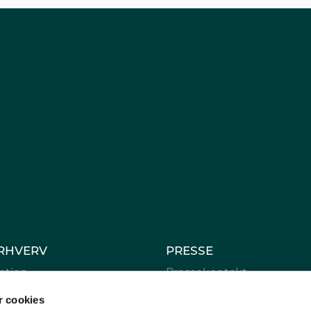
RHVERV
PRESSE
ation
Pressekontakt
e
Fynsk Erhverv i medierne
 cookies
rsamling