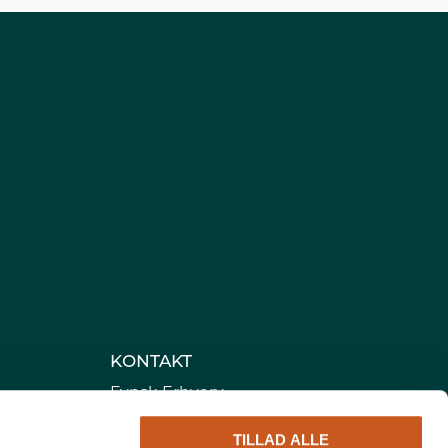
KONTAKT
Fynsk Erhverv
Cortex Business Park
TILLAD ALLE
Cortex Park Vest 4