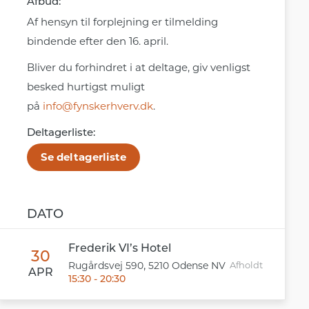
Afbud:
Af hensyn til forplejning er tilmelding
bindende efter den 16. april.
Bliver du forhindret i at deltage, giv venligst
besked hurtigst muligt
på
info@fynskerhverv.dk
.
Deltagerliste:
Se deltagerliste
DATO
Frederik VI’s Hotel
30
,
Afholdt
Rugårdsvej 590
5210
Odense NV
APR
15:30 - 20:30