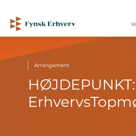
V
Arrangement
HØJDEPUNKT:
ErhvervsTopmø