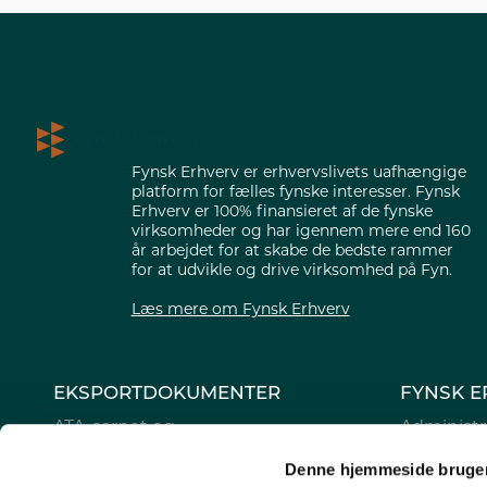
Fynsk Erhverv er erhvervslivets uafhængige
platform for fælles fynske interesser. Fynsk
Erhverv er 100% finansieret af de fynske
virksomheder og har igennem mere end 160
år arbejdet for at skabe de bedste rammer
for at udvikle og drive virksomhed på Fyn.
Læs mere om Fynsk Erhverv
EKSPORTDOKUMENTER
FYNSK E
ATA-carnet og
Administr
oprindelsescertifikater
Bestyrels
Denne hjemmeside bruger
Digitale eksportdokumenter
Generalfo