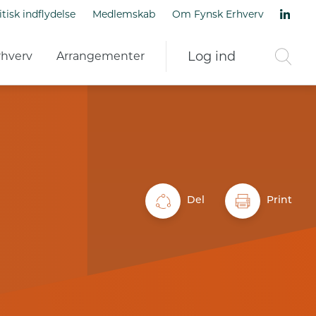
itisk indflydelse
Medlemskab
Om Fynsk Erhverv
Log ind
rhverv
Arrangementer
Del
Print